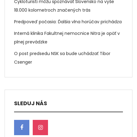
Cykloturisti môžu spoznávať Slovensko na vyše
18.000 kolometroch značených trás
Predpoveď počasia: Ďalšia vlna horúčav prichádza
Interná klinika Fakultnej nemocnice Nitra je opäť v
plnej prevádzke
O post predsedu NSK sa bude uchádzať Tibor
Csenger
SLEDUJ NÁS