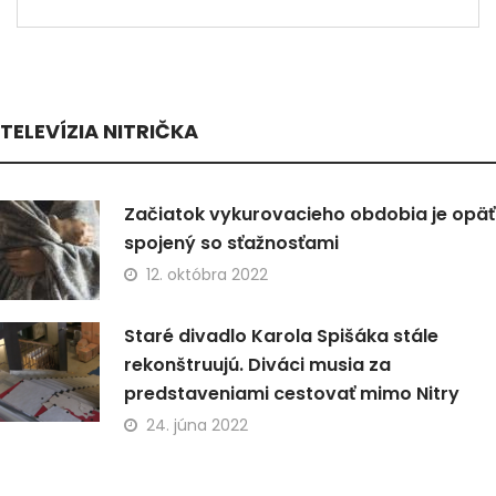
TELEVÍZIA NITRIČKA
Začiatok vykurovacieho obdobia je opäť
spojený so sťažnosťami
12. októbra 2022
Staré divadlo Karola Spišáka stále
rekonštruujú. Diváci musia za
predstaveniami cestovať mimo Nitry
24. júna 2022