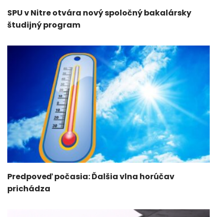
SPU v Nitre otvára nový spoločný bakalársky
študijný program
Predpoveď počasia: Ďalšia vlna horúčav
prichádza