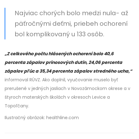
Najviac chorých bolo medzi nula- až
päťročnými deťmi, priebeh ochorení
bol komplikovaný u 133 osôb.
„Z celkového počtu hlásených ochorení bolo 40,6
percenta zápalov prínosových dutín, 24
,06 percenta
zápalov pľúc a 35,34 percenta zápalov stredného ucha,“
informoval RÚVZ. Ako doplnil, vyučovanie muselo byť
prerušené v jedných jasliach v Novozámockom okrese a v
štyroch materských školách v okresoch Levice a
Topoľčany.
Ilustračný obrázok: healthline.com