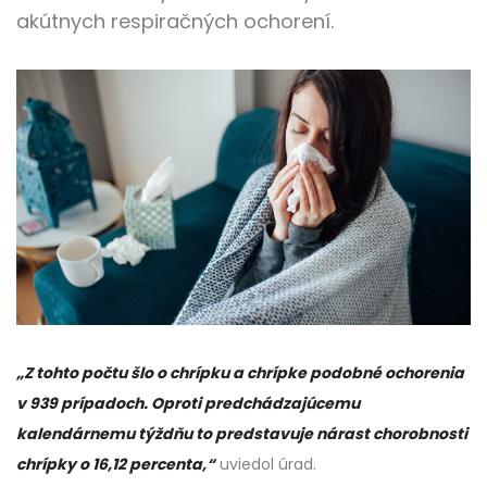
akútnych respiračných ochorení.
„Z tohto počtu šlo o chrípku a chrípke podobné ochorenia
v 939 prípadoch. Oproti predchádzajúcemu
kalendárnemu týždňu to predstavuje nárast chorobnosti
chrípky o 16,12 percenta,“
uviedol úrad.