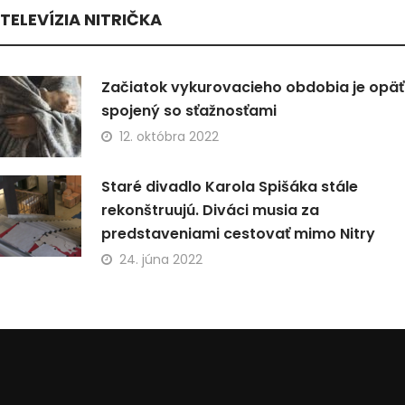
TELEVÍZIA NITRIČKA
Začiatok vykurovacieho obdobia je opäť
spojený so sťažnosťami
12. októbra 2022
Staré divadlo Karola Spišáka stále
rekonštruujú. Diváci musia za
predstaveniami cestovať mimo Nitry
24. júna 2022