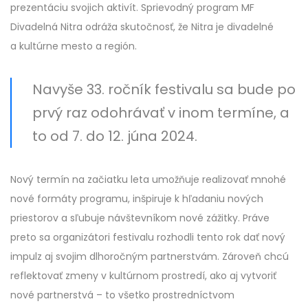
prezentáciu svojich aktivít. Sprievodný program MF
Divadelná Nitra odráža skutočnosť, že Nitra je divadelné
a kultúrne mesto a región.
Navyše 33. ročník festivalu sa bude po
prvý raz odohrávať v inom termíne, a
to od 7. do 12. júna 2024.
Nový termín na začiatku leta umožňuje realizovať mnohé
nové formáty programu, inšpiruje k hľadaniu nových
priestorov a sľubuje návštevníkom nové zážitky. Práve
preto sa organizátori festivalu rozhodli tento rok dať nový
impulz aj svojim dlhoročným partnerstvám. Zároveň chcú
reflektovať zmeny v kultúrnom prostredí, ako aj vytvoriť
nové partnerstvá – to všetko prostredníctvom