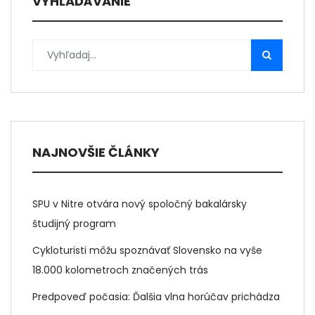
VYHĽADÁVANIE
NAJNOVŠIE ČLÁNKY
SPU v Nitre otvára nový spoločný bakalársky
študijný program
Cykloturisti môžu spoznávať Slovensko na vyše
18.000 kolometroch značených trás
Predpoveď počasia: Ďalšia vlna horúčav prichádza