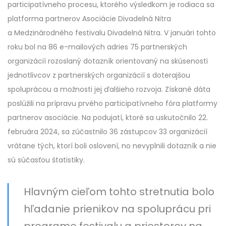
participatívneho procesu, ktorého výsledkom je rodiaca sa
platforma partnerov Asociácie Divadelná Nitra
a Medzinárodného festivalu Divadelná Nitra. V januári tohto
roku bol na 86 e-mailových adries 75 partnerských
organizácií rozoslaný dotazník orientovaný na skúsenosti
jednotlivcov z partnerských organizácií s doterajšou
spoluprácou a možnosti jej ďalšieho rozvoja. Získané dáta
poslúžili na prípravu prvého participatívneho fóra platformy
partnerov asociácie. Na podujatí, ktoré sa uskutočnilo 22.
februára 2024, sa zúčastnilo 36 zástupcov 33 organizácií
vrátane tých, ktorí boli oslovení, no nevyplnili dotazník a nie
sú súčasťou štatistiky.
Hlavným cieľom tohto stretnutia bolo
hľadanie prienikov na spoluprácu pri
programe festivalu a priestorov na