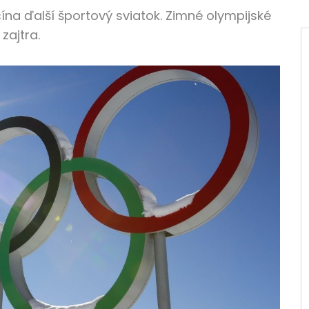
ína ďalší športový sviatok. Zimné olympijské
zajtra.