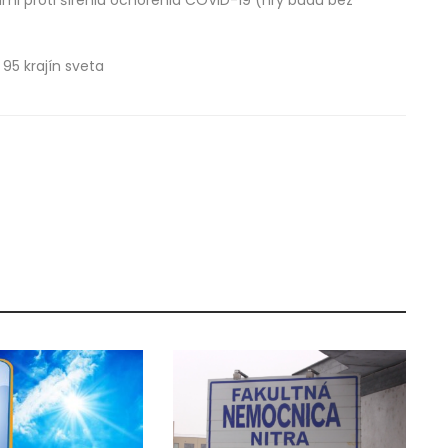
ami proti šíreniu ochorenia COVID-19 (hry budú bez
95 krajín sveta