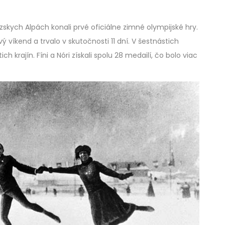
skych Alpách konali prvé oficiálne zimné olympijské hry.
víkend a trvalo v skutočnosti 11 dní. V šestnástich
h krajín. Fíni a Nóri získali spolu 28 medailí, čo bolo viac