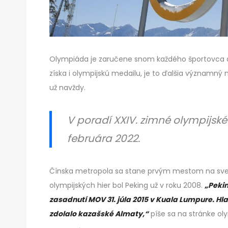
Olympiáda je zaručene snom každého športovca a v
získa i olympijskú medailu, je to ďalšia významn
už navždy.
V poradí XXIV. zimné olympijské
februára 2022.
Čínska metropola sa stane prvým mestom na svete,
olympijských hier bol Peking už v roku 2008.
„Pekin
zasadnutí MOV 31. júla 2015 v Kuala Lumpure. Hla
zdolalo kazašské Almaty,“
píše sa na stránke ol