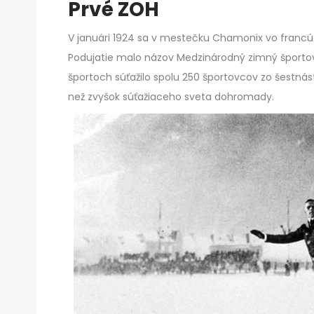
Prvé ZOH
V januári 1924 sa v mestečku Chamonix vo francúz
Podujatie malo názov Medzinárodný zimný športový 
športoch súťažilo spolu 250 športovcov zo šestnástic
než zvyšok súťažiaceho sveta dohromady.