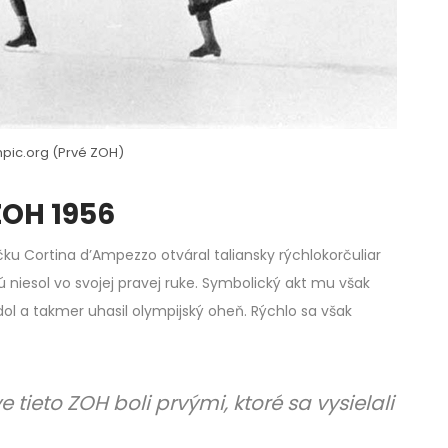
mpic.org (Prvé ZOH)
OH 1956
u Cortina d’Ampezzo otváral taliansky rýchlokorčuliar
ú niesol vo svojej pravej ruke. Symbolický akt mu však
dol a takmer uhasil olympijský oheň. Rýchlo sa však
tieto ZOH boli prvými, ktoré sa vysielali