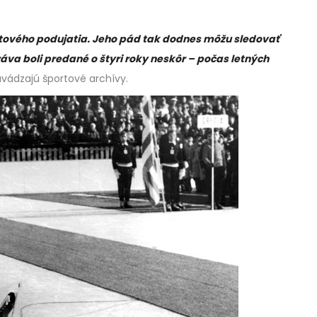
ortového podujatia. Jeho pád tak dodnes môžu sledovať
ráva boli predané o štyri roky neskôr – počas letných
vádzajú športové archívy.