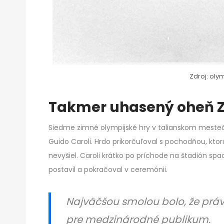
Zdroj: oly
Takmer uhasený oheň Z
Siedme zimné olympijské hry v talianskom mestečk
Guido Caroli. Hrdo prikorčuľoval s pochodňou, ktor
nevyšiel. Caroli krátko po príchode na štadión spa
postavil a pokračoval v ceremónii.
Najväčšou smolou bolo, že práve 
pre medzinárodné publikum.