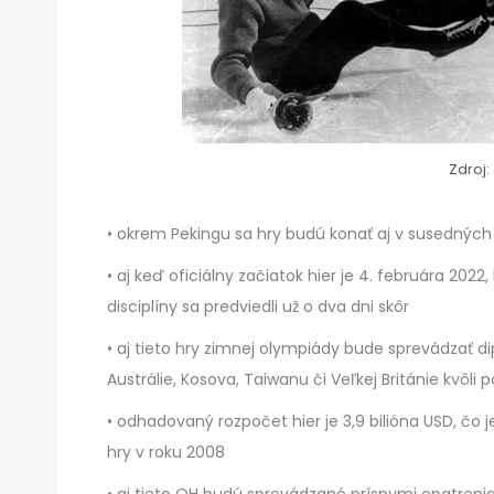
Zdroj:
• okrem Pekingu sa hry budú konať aj v susednýc
• aj keď oficiálny začiatok hier je 4. februára 202
disciplíny sa predviedli už o dva dni skôr
• aj tieto hry zimnej olympiády bude sprevádzať di
Austrálie, Kosova, Taiwanu či Veľkej Británie kvôli
• odhadovaný rozpočet hier je 3,9 bilióna USD, čo j
hry v roku 2008