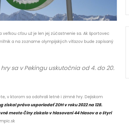
eľkou cťou už je len jej zúčastnenie sa. Ak športovec
ý míľnik a na zozname olympijských víťazov bude zapísaný
 hry sa v Pekingu uskutočnia od 4. do 20.
 v ktorom sa odohrali letné i zimné hry. Dejiskom
g získal právo usporiadať ZOH v roku 2022 na 128.
vné mesto Číny získalo v hlasovaní 44 hlasov a o štyri
ympic.sk