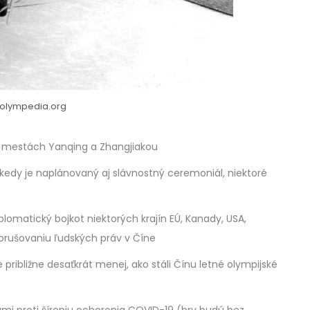
 olympedia.org
h mestách Yanqing a Zhangjiakou
2, kedy je naplánovaný aj slávnostný ceremoniál, niektoré
plomatický bojkot niektorých krajín EÚ, Kanady, USA,
 porušovaniu ľudských práv v Číne
e približne desaťkrát menej, ako stáli Čínu letné olympijské