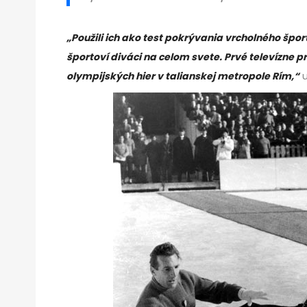
„Použili ich ako test pokrývania vrcholného šp
športoví diváci na celom svete. Prvé televízne p
olympijských hier v talianskej metropole Rím,“
u