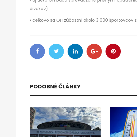
• aj tieto OH budú sprevádzané prísnymi opatreni
divákov)
• celkovo sa OH zúčastní okolo 3 000 športovcov z 
PODOBNÉ ČLÁNKY