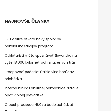
NAJNOVŠIE ČLÁNKY
SPU v Nitre otvára nový spoločný
bakalársky študijný program
Cykloturisti môžu spoznávať Slovensko na
vyše 18.000 kolometroch značených trás
Predpoveď počasia: Ďalšia vlna horúčav
prichádza
Interná klinika Fakultnej nemocnice Nitra je
opäť v plnej prevádzke
O post predsedu NSK sa bude uchádzať