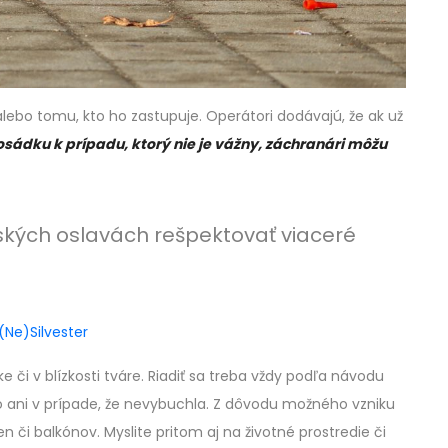
alebo tomu, kto ho zastupuje. Operátori dodávajú, že ak už
ádku k prípadu, ktorý nie je vážny, záchranári môžu
vských oslavách rešpektovať viaceré
(Ne)Silvester
 či v blízkosti tváre. Riadiť sa treba vždy podľa návodu
o ani v prípade, že nevybuchla. Z dôvodu možného vzniku
 či balkónov. Myslite pritom aj na životné prostredie či