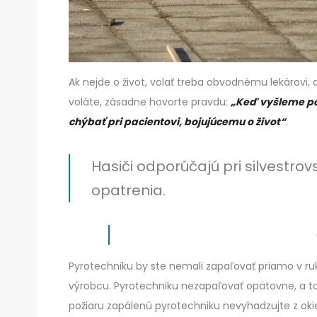
Ak nejde o život, volať treba obvodnému lekárovi, 
voláte, zásadne hovorte pravdu:
„Keď vyšleme pos
chýbať pri pacientovi, bojujúcemu o život“
.
Hasiči odporúčajú pri silvestro
opatrenia.
Pyrotechniku by ste nemali zapaľovať priamo v ruke
výrobcu. Pyrotechniku nezapaľovať opätovne, a t
požiaru zapálenú pyrotechniku nevyhadzujte z okien