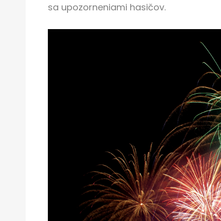
sa upozorneniami hasičov.