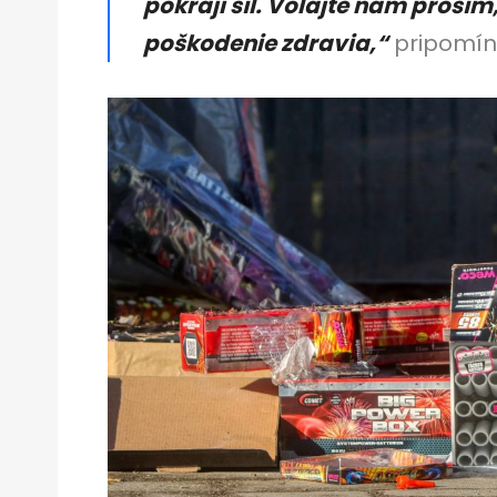
pokraji síl. Volajte nám prosím,
poškodenie zdravia,“
pripomín