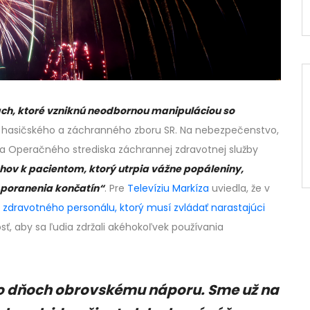
ach, ktoré vzniknú neodbornou manipuláciou so
 hasičského a záchranného zboru SR. Na nebezpečenstvo,
yňa Operačného strediska záchrannej zdravotnej služby
v k pacientom, ktorý utrpia vážne popáleniny,
 poranenia končatín“
. Pre
Televíziu Markíza
uviedla, že v
 zdravotného personálu, ktorý musí zvládať narastajúci
osť, aby sa ľudia zdržali akéhokoľvek používania
hto dňoch obrovskému náporu. Sme už na