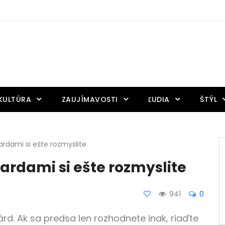
KULTÚRA
ZAUJÍMAVOSTI
ĽUDIA
ŠTÝL
ardami si ešte rozmyslite
ardami si ešte rozmyslite
941
0
rd. Ak sa predsa len rozhodnete inak, riaďte