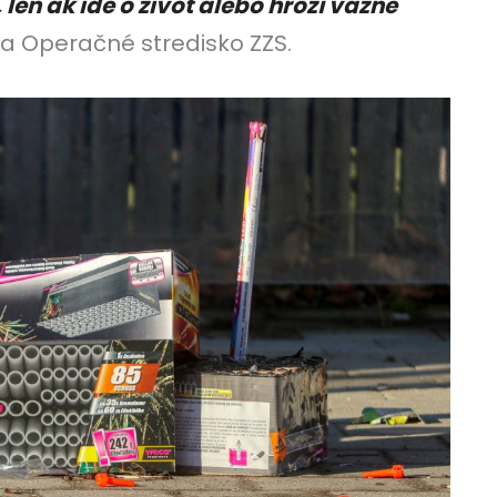
 len ak ide o život alebo hrozí vážne
a Operačné stredisko ZZS.