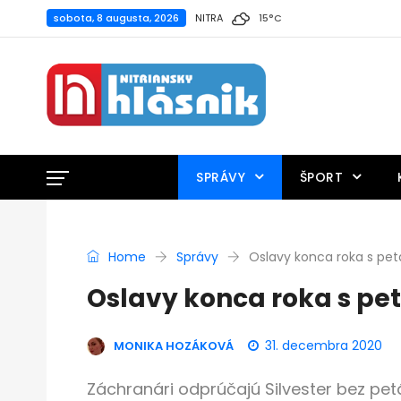
sobota, 8 augusta, 2026
NITRA
15
°
C
SPRÁVY
ŠPORT
Home
Správy
Oslavy konca roka s pet
Oslavy konca roka s pet
31. decembra 2020
MONIKA HOZÁKOVÁ
Záchranári odprúčajú Silvester bez petá