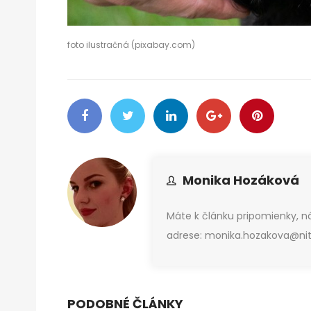
foto ilustračná (pixabay.com)
Monika Hozáková
Máte k článku pripomienky, 
adrese: monika.hozakova@nitr
PODOBNÉ ČLÁNKY