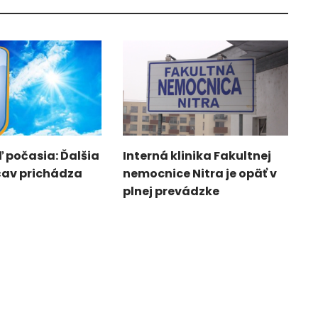
 počasia: Ďalšia
Interná klinika Fakultnej
čav prichádza
nemocnice Nitra je opäť v
plnej prevádzke