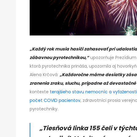
„Každý rok musia hasiči zahasovať pri udalosti
zábavnou pyrotechnikou,“
upozorňuje Prezídium
ktorá pyrotechnika prináša, upozornila aj hovork
Alena Krčová:
„Každoročne máme desiatky zásaho
zranenia zraku, sluchu, prípadne až devastačné
kontexte
terajšieho stavu nemocníc a vyťaženosti
počet COVID pacientov
, zdravotníci prosia verejn
pyrotechniky.
„Tiesňová linka 155 čelí v týc