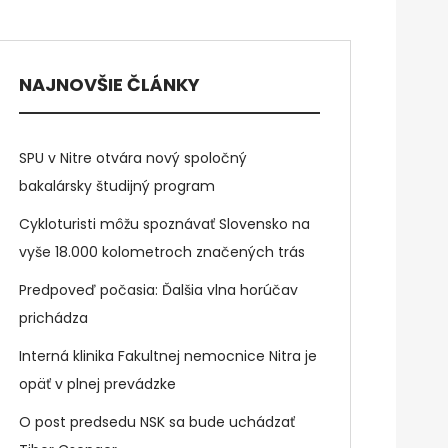
NAJNOVŠIE ČLÁNKY
SPU v Nitre otvára nový spoločný
bakalársky študijný program
Cykloturisti môžu spoznávať Slovensko na
vyše 18.000 kolometroch značených trás
Predpoveď počasia: Ďalšia vlna horúčav
prichádza
Interná klinika Fakultnej nemocnice Nitra je
opäť v plnej prevádzke
O post predsedu NSK sa bude uchádzať