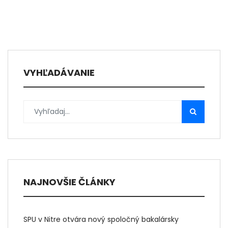
VYHĽADÁVANIE
NAJNOVŠIE ČLÁNKY
SPU v Nitre otvára nový spoločný bakalársky