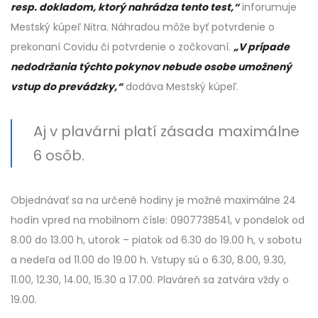
resp. dokladom, ktorý nahrádza tento test,“
inforumuje
Mestský kúpeľ Nitra. Náhradou môže byť potvrdenie o
prekonaní Covidu či potvrdenie o zočkovaní.
„V prípade
nedodržania týchto pokynov nebude osobe umožnený
vstup do prevádzky,“
dodáva Mestský kúpeľ.
Aj v plavárni platí zásada maximálne
6 osôb.
Objednávať sa na určené hodiny je možné maximálne 24
hodín vpred na mobilnom čísle: 0907738541, v pondelok od
8.00 do 13.00 h, utorok – piatok od 6.30 do 19.00 h, v sobotu
a nedeľa od 11.00 do 19.00 h. Vstupy sú o 6.30, 8.00, 9.30,
11.00, 12.30, 14.00, 15.30 a 17.00. Plaváreň sa zatvára vždy o
19.00.