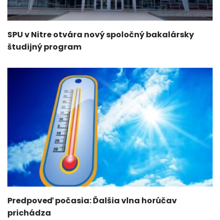
SPU v Nitre otvára nový spoločný bakalársky
študijný program
Predpoveď počasia: Ďalšia vlna horúčav
prichádza