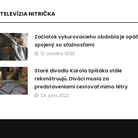
TELEVÍZIA NITRIČKA
Začiatok vykurovacieho obdobia je opäť
spojený so sťažnosťami
12. októbra 2022
Staré divadlo Karola Spišáka stále
rekonštruujú. Diváci musia za
predstaveniami cestovať mimo Nitry
24. júna 2022