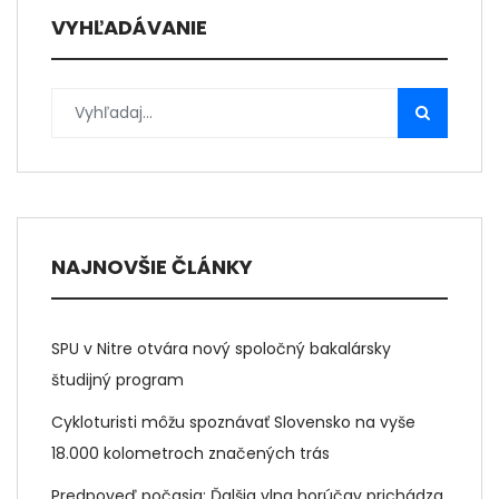
VYHĽADÁVANIE
NAJNOVŠIE ČLÁNKY
SPU v Nitre otvára nový spoločný bakalársky
študijný program
Cykloturisti môžu spoznávať Slovensko na vyše
18.000 kolometroch značených trás
Predpoveď počasia: Ďalšia vlna horúčav prichádza