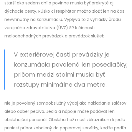
starší ako sedem dní a povinne musia byť prekryté aj
dýchacie cesty. Rúško či respirátor možno zložiť len na čas
nevyhnutný na konzumáciu. Vyplýva to z vyhlášky Úradu
verejného zdravotníctva (ÚVZ) SR k činnosti
maloobchodných prevádzok a prevádzok služieb.
V exteriérovej časti prevádzky je
konzumácia povolená len posediačky,
pričom medzi stolmi musia byť
rozstupy minimálne dva metre.
Nie je povolený samoobslužný výdaj ako nakladanie šalátov
alebo odber pečiva. Jedlá a nápoje môže podávať len
obsluhujúci personál. Obsluha tiež musí zákazníkom k jedlu
priniesť príbor zabalený do papierovej servítky, keďže podľa