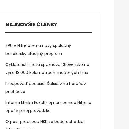
NAJNOVŠIE ČLÁNKY
SPU v Nitre otvára nový spoločný
bakalársky študijný program
Cykloturisti môžu spoznávať Slovensko na
vyše 18.000 kolometroch značených trás
Predpoveď počasia: Ďalšia vlna horúčav
prichádza
Interná klinika Fakultnej nemocnice Nitra je
opäť v plnej prevádzke
O post predsedu NSK sa bude uchádzať