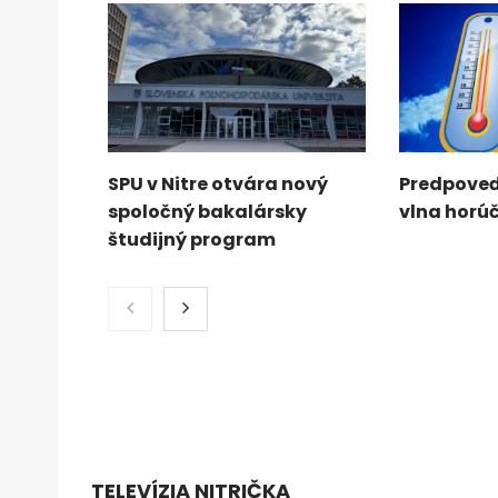
SPU v Nitre otvára nový
Predpoveď
spoločný bakalársky
vlna horú
študijný program
TELEVÍZIA NITRIČKA