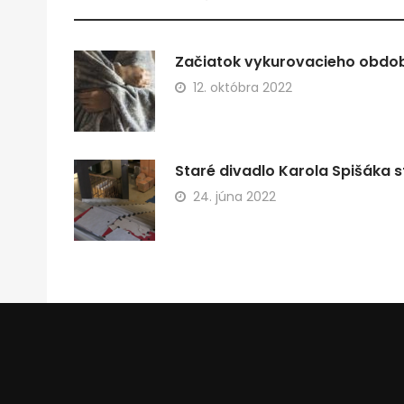
Začiatok vykurovacieho obdobi
12. októbra 2022
Staré divadlo Karola Spišáka s
24. júna 2022