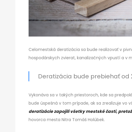
Celomestská deratizácia sa bude realizovať v piv
hospodárskych zvierat, kanalizačných vpustí a v 
Deratizácia bude prebiehať od
Vykonáva sa v takých priestoroch, kde sa predpokl
bude úspešná v tom prípade, ak sa zrealizuje vo vš
deratizácie zapojili všetky mestské časti, pret
hovorca mesta Nitra Tomáš Holúbek.