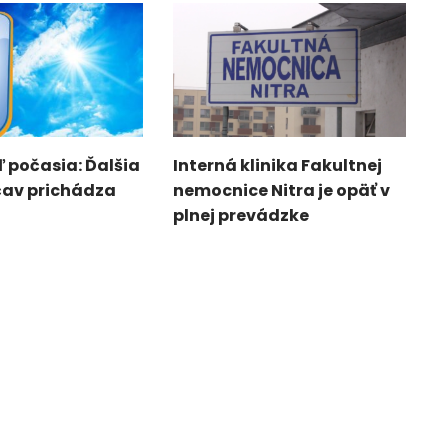
 počasia: Ďalšia
Interná klinika Fakultnej
čav prichádza
nemocnice Nitra je opäť v
plnej prevádzke