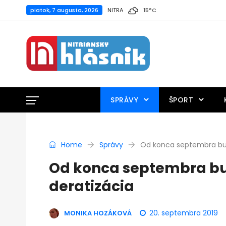
piatok, 7 augusta, 2026
NITRA
15
°
C
SPRÁVY
ŠPORT
Home
Správy
Od konca septembra bude
Od konca septembra bud
deratizácia
20. septembra 2019
MONIKA HOZÁKOVÁ