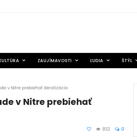
KULTÚRA
ZAUJÍMAVOSTI
ĽUDIA
ŠTÝL
 v Nitre prebiehať deratizácia
e v Nitre prebiehať
832
0