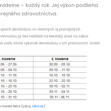
videlne – každý rok. Jej výkon podlieha
rejného zdravotníctva.
ezpečiť deratizáciu vo vlastných aj prenajatých
ovinnosťou je tiež nahlásiť na Mestský úrad na odbor
osôb, ktoré vykonali deratizáciu v ich priestoroch. Urobiť
v meste Nitra (zdroj:
nitra.sk
)