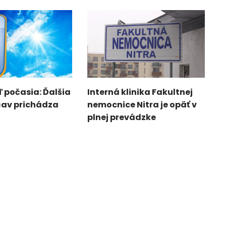
 počasia: Ďalšia
Interná klinika Fakultnej
čav prichádza
nemocnice Nitra je opäť v
plnej prevádzke