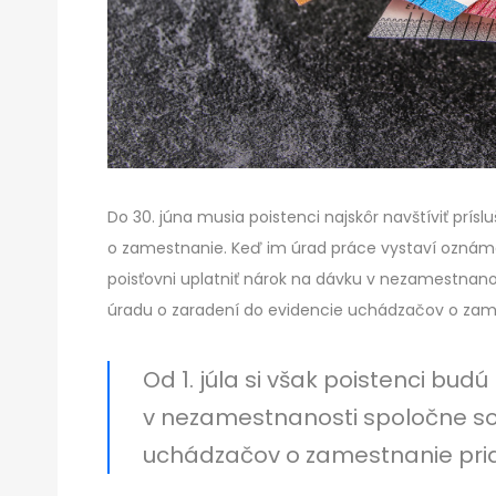
Do 30. júna musia poistenci najskôr navštíviť prís
o zamestnanie. Keď im úrad práce vystaví oznámen
poisťovni uplatniť nárok na dávku v nezamestnanost
úradu o zaradení do evidencie uchádzačov o zam
Od 1. júla si však poistenci bud
v nezamestnanosti spoločne so
uchádzačov o zamestnanie pri