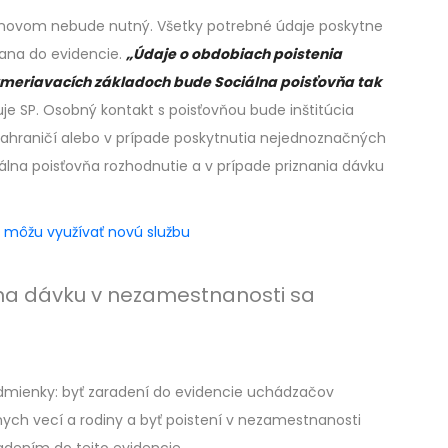
o novom nebude nutný. Všetky potrebné údaje poskytne
čana do evidencie.
„Údaje o obdobiach poistenia
meriavacích základoch bude Sociálna poisťovňa tak
je SP. Osobný kontakt s poisťovňou bude inštitúcia
 zahraničí alebo v prípade poskytnutia nejednoznačných
lna poisťovňa rozhodnutie a v prípade priznania dávku
u môžu využívať novú službu
na dávku v nezamestnanosti sa
podmienky: byť zaradení do evidencie uchádzačov
ych vecí a rodiny a byť poistení v nezamestnanosti
adením do tejto evidencie.