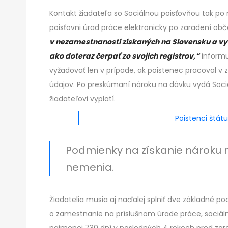
Kontakt žiadateľa so Sociálnou poisťovňou tak p
poisťovni úrad práce elektronicky po zaradení ob
v nezamestnanosti získaných na Slovensku a vy
ako doteraz čerpať zo svojich registrov,“
informu
vyžadovať len v prípade, ak poistenec pracoval v
údajov. Po preskúmaní nároku na dávku vydá Sociá
žiadateľovi vyplatí.
Poistenci štát
Podmienky na získanie nároku 
nemenia.
Žiadatelia musia aj naďalej splniť dve základné 
o zamestnanie na príslušnom úrade práce, sociáln
najmenej 730 dní v posledných 4 rokoch pred zar