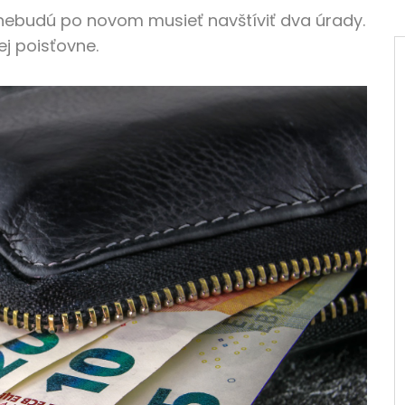
nebudú po novom musieť navštíviť dva úrady.
ej poisťovne.