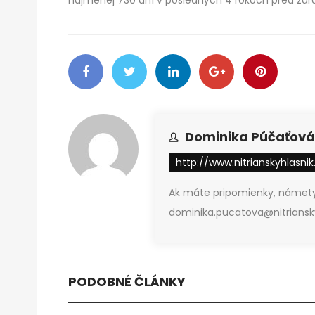
Dominika Púčaťová
http://www.nitrianskyhlasnik
Ak máte pripomienky, námety
dominika.pucatova@nitriansky
PODOBNÉ ČLÁNKY