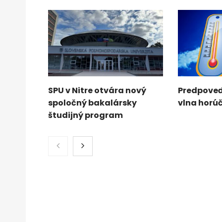
SPU v Nitre otvára nový
Predpoveď
spoločný bakalársky
vlna horú
študijný program