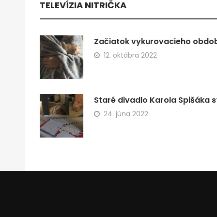
TELEVÍZIA NITRIČKA
Začiatok vykurovacieho obdobi
12. októbra 2022
Staré divadlo Karola Spišáka s
24. júna 2022