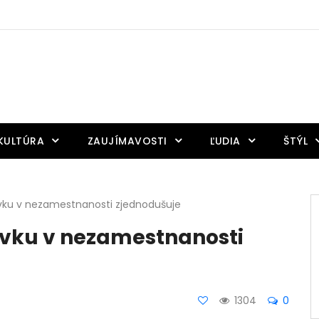
KULTÚRA
ZAUJÍMAVOSTI
ĽUDIA
ŠTÝL
ávku v nezamestnanosti zjednodušuje
dávku v nezamestnanosti
1304
0