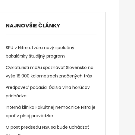
NAJNOVŠIE ČLÁNKY
SPU v Nitre otvára nový spoločný
bakalársky študijný program
Cykloturisti môžu spoznávať Slovensko na
vyše 18.000 kolometroch značených trás
Predpoveď počasia: Ďalšia vlna horúčav
prichádza
Interná klinika Fakultnej nemocnice Nitra je
opäť v plnej prevádzke
O post predsedu NSK sa bude uchádzať