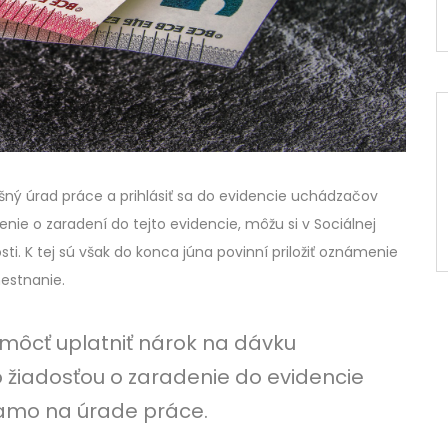
lušný úrad práce a prihlásiť sa do evidencie uchádzačov
ie o zaradení do tejto evidencie, môžu si v Sociálnej
i. K tej sú však do konca júna povinní priložiť oznámenie
estnanie.
ú môcť uplatniť nárok na dávku
 žiadosťou o zaradenie do evidencie
amo na úrade práce.