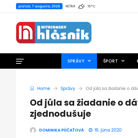
piatok, 7 augusta, 2026
NITRA
15
°
C
SPRÁVY
ŠPORT
Home
Správy
Od júla sa žiadanie o d
Od júla sa žiadanie o 
zjednodušuje
16. júna 2020
DOMINIKA PÚČAŤOVÁ