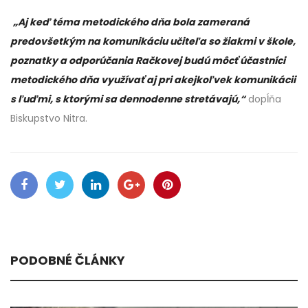
„Aj keď téma metodického dňa bola zameraná
predovšetkým na komunikáciu učiteľa so žiakmi v škole,
poznatky a odporúčania Račkovej budú môcť účastníci
metodického dňa využívať aj pri akejkoľvek komunikácii
s ľuďmi, s ktorými sa dennodenne stretávajú,“
dopĺňa
Biskupstvo Nitra.
PODOBNÉ ČLÁNKY