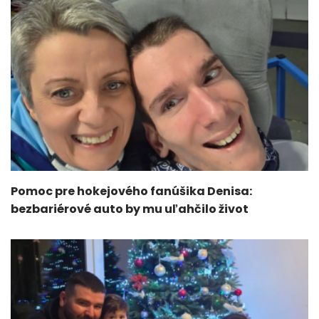
Pomoc pre hokejového fanúšika Denisa:
bezbariérové auto by mu uľahčilo život