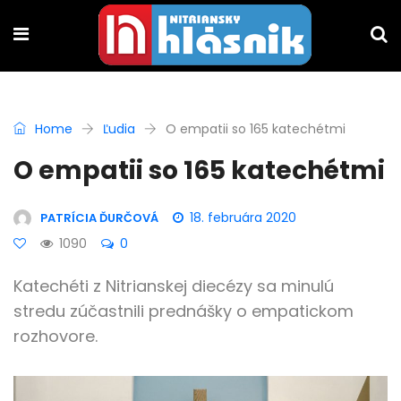
Home
Ľudia
O empatii so 165 katechétmi
O empatii so 165 katechétmi
18. februára 2020
PATRÍCIA ĎURČOVÁ
1090
0
Katechéti z Nitrianskej diecézy sa minulú
stredu zúčastnili prednášky o empatickom
rozhovore.