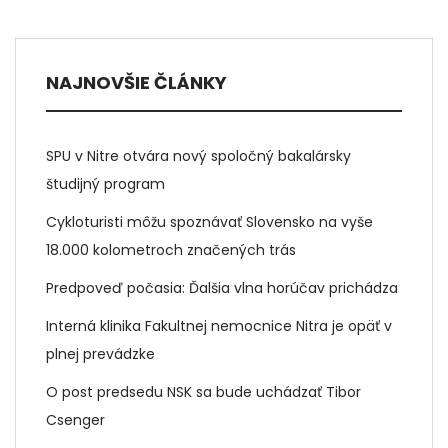
NAJNOVŠIE ČLÁNKY
SPU v Nitre otvára nový spoločný bakalársky
študijný program
Cykloturisti môžu spoznávať Slovensko na vyše
18.000 kolometroch značených trás
Predpoveď počasia: Ďalšia vlna horúčav prichádza
Interná klinika Fakultnej nemocnice Nitra je opäť v
plnej prevádzke
O post predsedu NSK sa bude uchádzať Tibor
Csenger