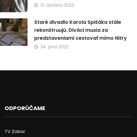
12. októbra 2022
Staré divadlo Karola Spišáka stále
rekonštruujú. Diváci musia za
predstaveniami cestovať mimo Nitry
24. júna 2022
ODPORÚČAME
TV Zobor