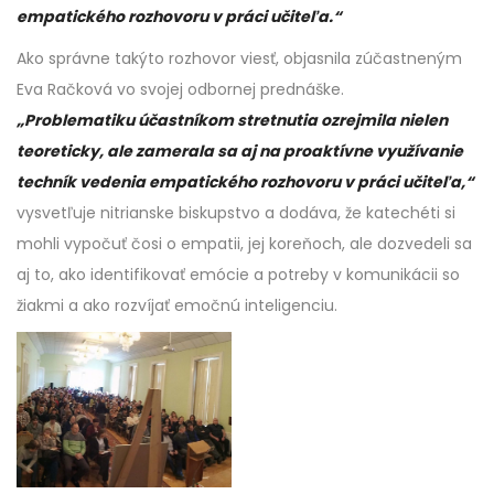
empatického rozhovoru v práci učiteľa.“
Ako správne takýto rozhovor viesť, objasnila zúčastneným
Eva Račková vo svojej odbornej prednáške.
„Problematiku účastníkom stretnutia ozrejmila nielen
teoreticky, ale zamerala sa aj na proaktívne využívanie
techník vedenia empatického rozhovoru v práci učiteľa,“
vysvetľuje nitrianske biskupstvo a dodáva, že katechéti si
mohli vypočuť čosi o empatii, jej koreňoch, ale dozvedeli sa
aj to, ako identifikovať emócie a potreby v komunikácii so
žiakmi a ako rozvíjať emočnú inteligenciu.