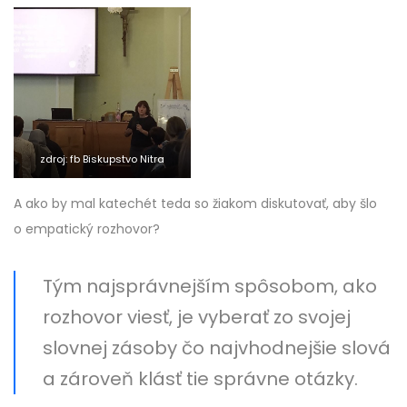
zdroj: fb Biskupstvo Nitra
A ako by mal katechét teda so žiakom diskutovať, aby šlo
o empatický rozhovor?
Tým najsprávnejším spôsobom, ako
rozhovor viesť, je vyberať zo svojej
slovnej zásoby čo najvhodnejšie slová
a zároveň klásť tie správne otázky.