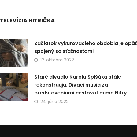
TELEVÍZIA NITRIČKA
Začiatok vykurovacieho obdobia je opäť
spojený so sťažnosťami
12. októbra 2022
Staré divadlo Karola Spišáka stále
rekonštruujú. Diváci musia za
predstaveniami cestovať mimo Nitry
24. júna 2022