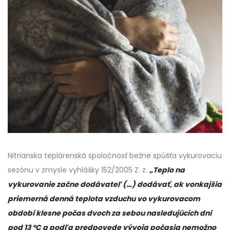
Nitrianska teplárenská spoločnosť bežne spúšťa vykurovaciu
sezónu v zmysle vyhlášky 152/2005 Z. z.
„Teplo na
vykurovanie začne dodávateľ (…) dodávať, ak vonkajšia
priemerná denná teplota vzduchu vo vykurovacom
období klesne počas dvoch za sebou nasledujúcich dní
pod 13
°C a podľa predpovede vývoja počasia nemožno