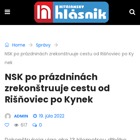
Home
Správy
NSK po prázdninách zrekonštruuje cestu od Rišňoviec po Ky
nek
NSK po prázdninách
zrekonštruuje cestu od
Rišňoviec po Kynek
19. júla 2022
ADMIN
617
0
Rekonštrukcia viac ako 13 kilometrov dlhého