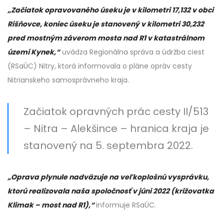
„Začiatok opravovaného úseku je v kilometri 17,132 v obci
Rišňovce, koniec úseku je stanovený v kilometri 30,232
pred mostným záverom mosta nad R1 v katastrálnom
území Kynek,“
uvádza Regionálna správa a údržba ciest
(RSaÚC) Nitry, ktorá informovala o pláne opráv cesty
Nitrianskeho samosprávneho kraja.
Začiatok opravných prác cesty II/513
– Nitra – Alekšince – hranica kraja je
stanovený na 5. septembra 2022.
„Oprava plynule nadväzuje na veľkoplošnú vysprávku,
ktorú realizovala naša spoločnosť v júni 2022 (križovatka
Klimak – most nad R1),“
informuje RSaÚC.