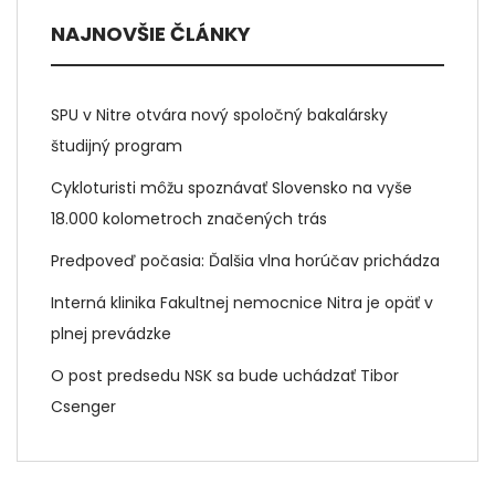
NAJNOVŠIE ČLÁNKY
SPU v Nitre otvára nový spoločný bakalársky
študijný program
Cykloturisti môžu spoznávať Slovensko na vyše
18.000 kolometroch značených trás
Predpoveď počasia: Ďalšia vlna horúčav prichádza
Interná klinika Fakultnej nemocnice Nitra je opäť v
plnej prevádzke
O post predsedu NSK sa bude uchádzať Tibor
Csenger