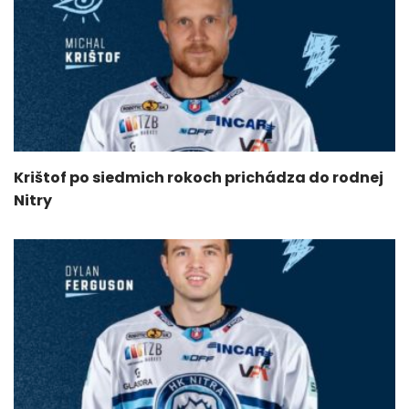
Krištof po siedmich rokoch prichádza do rodnej
Nitry