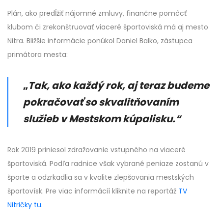
Plán, ako predĺžiť nájomné zmluvy, finančne pomôcť
klubom či zrekonštruovať viaceré športoviská má aj mesto
Nitra. Bližšie informácie ponúkol Daniel Balko, zástupca
primátora mesta:
„
Tak, ako každý rok, aj teraz budeme
pokračovať so skvalitňovaním
služieb v Mestskom kúpalisku.“
Rok 2019 priniesol zdražovanie vstupného na viaceré
športoviská. Podľa radnice však vybrané peniaze zostanú v
športe a odzrkadlia sa v kvalite zlepšovania mestských
športovísk. Pre viac informácií kliknite na reportáž
TV
Nitričky tu
.