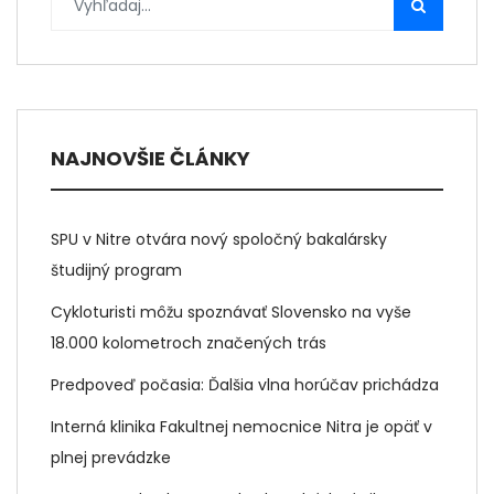
NAJNOVŠIE ČLÁNKY
SPU v Nitre otvára nový spoločný bakalársky
študijný program
Cykloturisti môžu spoznávať Slovensko na vyše
18.000 kolometroch značených trás
Predpoveď počasia: Ďalšia vlna horúčav prichádza
Interná klinika Fakultnej nemocnice Nitra je opäť v
plnej prevádzke