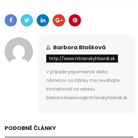
Barbora Blašková
http://www.nitrianskyhlasnik.sk
V prípade pripomienok alebo
námetov na články ma neváhajte
kontaktovať na adresu
barbora.blaskova@nitrianskyhlasnik.sk
PODOBNÉ ČLÁNKY