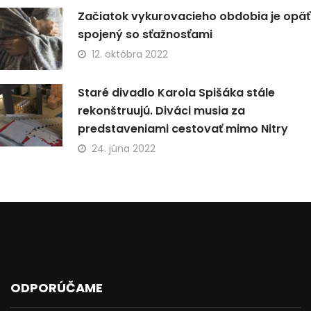
Začiatok vykurovacieho obdobia je opäť
spojený so sťažnosťami
12. októbra 2022
Staré divadlo Karola Spišáka stále
rekonštruujú. Diváci musia za
predstaveniami cestovať mimo Nitry
24. júna 2022
ODPORÚČAME