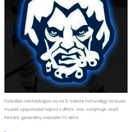
Futbalisti nachádzajúci sa na 11. mieste Fortunaligy sa budú
musieť vysporiadať najmä s dlhmi. Viac ozrejmuje Jozef
Petráni, generálny manažér FC Nitra: