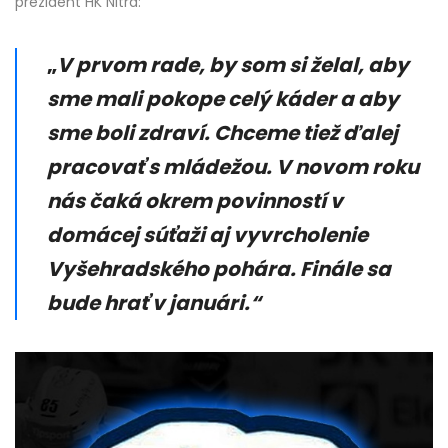
prezident HK Nitra:
„
V prvom rade, by som si želal, aby
sme mali pokope celý káder a aby
sme boli zdraví. Chceme tiež ďalej
pracovať s mládežou. V novom roku
nás čaká okrem povinností v
domácej súťaži aj vyvrcholenie
Vyšehradského pohára. Finále sa
bude hrať v januári.“