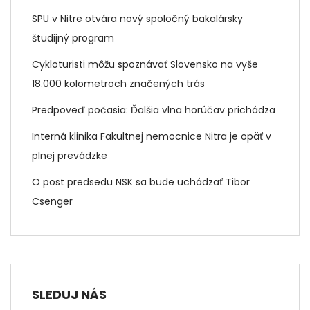
SPU v Nitre otvára nový spoločný bakalársky
študijný program
Cykloturisti môžu spoznávať Slovensko na vyše
18.000 kolometroch značených trás
Predpoveď počasia: Ďalšia vlna horúčav prichádza
Interná klinika Fakultnej nemocnice Nitra je opäť v
plnej prevádzke
O post predsedu NSK sa bude uchádzať Tibor
Csenger
SLEDUJ NÁS