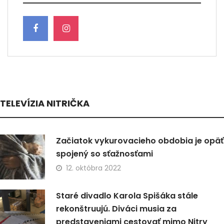
TELEVÍZIA NITRIČKA
Začiatok vykurovacieho obdobia je opäť
spojený so sťažnosťami
12. októbra 2022
Staré divadlo Karola Spišáka stále
rekonštruujú. Diváci musia za
predstaveniami cestovať mimo Nitry