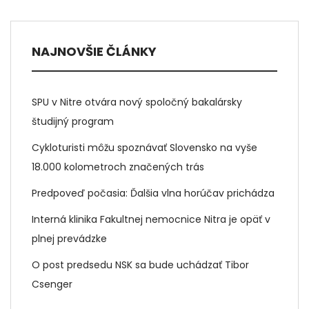
NAJNOVŠIE ČLÁNKY
SPU v Nitre otvára nový spoločný bakalársky
študijný program
Cykloturisti môžu spoznávať Slovensko na vyše
18.000 kolometroch značených trás
Predpoveď počasia: Ďalšia vlna horúčav prichádza
Interná klinika Fakultnej nemocnice Nitra je opäť v
plnej prevádzke
O post predsedu NSK sa bude uchádzať Tibor
Csenger