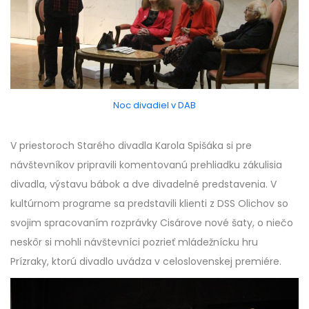
Noc divadiel v DAB
V priestoroch Starého divadla Karola Spišáka si pre
návštevníkov pripravili komentovanú prehliadku zákulisia
divadla, výstavu bábok a dve divadelné predstavenia. V
kultúrnom programe sa predstavili klienti z DSS Olichov so
svojim spracovaním rozprávky Cisárove nové šaty, o niečo
neskôr si mohli návštevníci pozrieť mládežnícku hru
Prízraky, ktorú divadlo uvádza v celoslovenskej premiére.