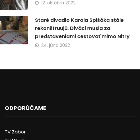
12. októbra 2022
Staré divadlo Karola Spišáka stále
rekonštruujú. Diváci musia za
predstaveniami cestovať mimo Nitry
24. júna 2022
ODPORÚČAME
TV Zobor