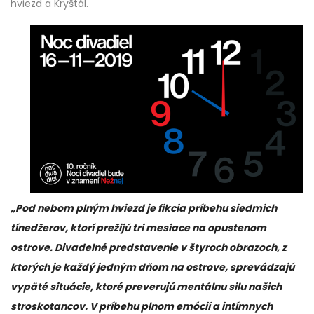
hviezd a Kryštál.
„Pod nebom plným hviezd je fikcia príbehu siedmich
tínedžerov, ktorí prežijú tri mesiace na opustenom
ostrove. Divadelné predstavenie v štyroch obrazoch, z
ktorých je každý jedným dňom na ostrove, sprevádzajú
vypäté situácie, ktoré preverujú mentálnu silu našich
stroskotancov. V príbehu plnom emócií a intímnych