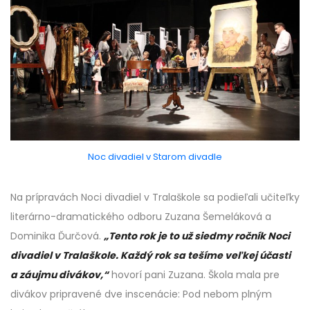
Noc divadiel v Starom divadle
Na prípravách Noci divadiel v Tralaškole sa podieľali učiteľky
literárno-dramatického odboru Zuzana Šemeláková a
Dominika Ďurčová.
„Tento rok je to už siedmy ročník Noci
divadiel v Tralaškole. Každý rok sa tešíme veľkej účasti
a záujmu divákov,“
hovorí pani Zuzana. Škola mala pre
divákov pripravené dve inscenácie: Pod nebom plným