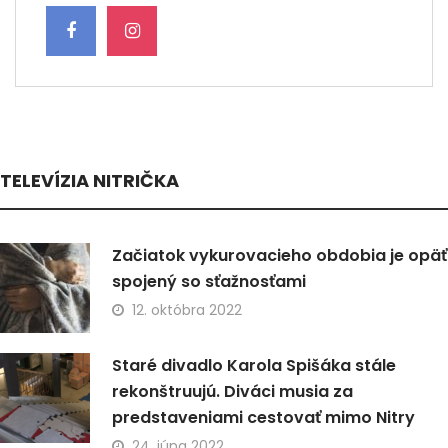
TELEVÍZIA NITRIČKA
Začiatok vykurovacieho obdobia je opäť
spojený so sťažnosťami
12. októbra 2022
Staré divadlo Karola Spišáka stále
rekonštruujú. Diváci musia za
predstaveniami cestovať mimo Nitry
24. júna 2022