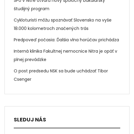
SPU v Nitre otvára nový spoločný bakalársky
študijný program
Cykloturisti môžu spoznávať Slovensko na vyše
18.000 kolometroch značených trás
Predpoveď počasia: Ďalšia vlna horúčav prichádza
Interná klinika Fakultnej nemocnice Nitra je opäť v
plnej prevádzke
O post predsedu NSK sa bude uchádzať Tibor
Csenger
SLEDUJ NÁS