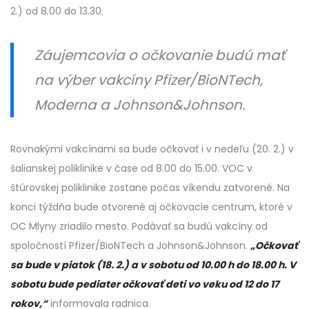
2.) od 8.00 do 13.30.
Záujemcovia o očkovanie budú mať
na výber vakcíny Pfizer/BioNTech,
Moderna a Johnson&Johnson.
Rovnakými vakcínami sa bude očkovať i v nedeľu (20. 2.) v
šalianskej poliklinike v čase od 8.00 do 15.00. VOC v
štúrovskej poliklinike zostane počas víkendu zatvorené. Na
konci týždňa bude otvorené aj očkovacie centrum, ktoré v
OC Mlyny zriadilo mesto. Podávať sa budú vakcíny od
spoločností Pfizer/BioNTech a Johnson&Johnson.
„Očkovať
sa bude v piatok (18. 2.) a v sobotu od 10.00 h do 18.00 h. V
sobotu bude pediater očkovať deti vo veku od 12 do 17
rokov,“
informovala radnica.