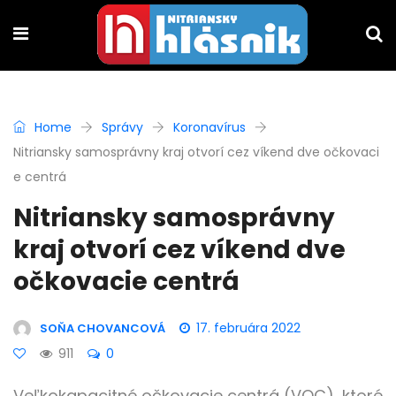
Home
Správy
Koronavírus
Nitriansky samosprávny kraj otvorí cez víkend dve očkovaci
e centrá
Nitriansky samosprávny
kraj otvorí cez víkend dve
očkovacie centrá
17. februára 2022
SOŇA CHOVANCOVÁ
911
0
Veľkokapacitné očkovacie centrá (VOC), ktoré