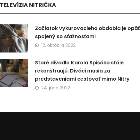
TELEVÍZIA NITRIČKA
Začiatok vykurovacieho obdobia je opäť
spojený so sťažnosťami
12. októbra 2022
Staré divadlo Karola Spišáka stále
rekonštruujú. Diváci musia za
predstaveniami cestovať mimo Nitry
24. júna 2022