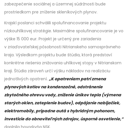
zabezpečenie sociálnej a územnej súdržnosti bude
prostriedkom pre zníženie skleníkových plynov.
Krajskí poslanci schválili spolufinancovanie projektu
nízkouhlíkovej stratégie. Maximálne spolufinancovanie je vo
výške 15 000 eur. Projekt je určený pre zariadenia
v zriaďovateľskej pôsobnosti Nitrianskeho samosprávneho
kraja. Výsledkom projektu bude štúdia, ktorá predstaví
konkrétne riešenia znižovania uhlíkovej stopy v Nitrianskom
kraji. Štúdia zároveň určí výšku nákladov na realizáciu
jednotlivých opatrení.
„K opatreniam patrí zmena
plynových kotlov na kondenzačné, odstránenie
zbytočného ohrevu vody, zníženie únikov tepla (výmena
starých okien, zateplenie budov), odpájanie nabíjačiek,
elektromobily, prípadne autá s hybridným pohonom,
investície do obnoviteľných zdrojov, úsporné osvetlenie,“
doplnila hovorkyňa NSK.