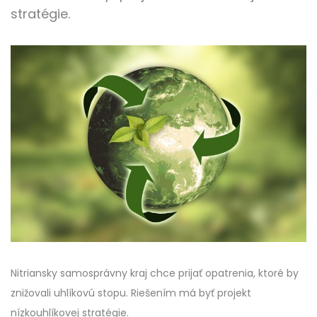
stratégie.
Nitriansky samosprávny kraj chce prijať opatrenia, ktoré by
znižovali uhlíkovú stopu. Riešením má byť projekt
nízkouhlíkovej stratégie.