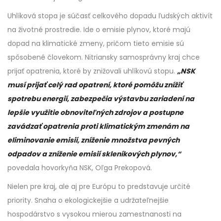
Uhlíková stopa je súčasť celkového dopadu ľudských aktivít
na životné prostredie. Ide o emisie plynov, ktoré majú
dopad na klimatické zmeny, pričom tieto emisie sú
spôsobené človekom. Nitriansky samosprávny kraj chce
prijať opatrenia, ktoré by znižovali uhlíkovú stopu.
„NSK
musí prijať celý rad opatrení, ktoré pomôžu znížiť
spotrebu energií, zabezpečia výstavbu zariadení na
lepšie využitie obnoviteľných zdrojov a postupne
zavádzať opatrenia proti klimatickým zmenám na
eliminovanie emisií, zníženie množstva pevných
odpadov a zníženie emisií skleníkových plynov,“
povedala hovorkyňa NSK, Oľga Prekopová.
Nielen pre kraj, ale aj pre Európu to predstavuje určité
priority. Snaha o ekologickejšie a udržateľnejšie
hospodárstvo s vysokou mierou zamestnanosti na