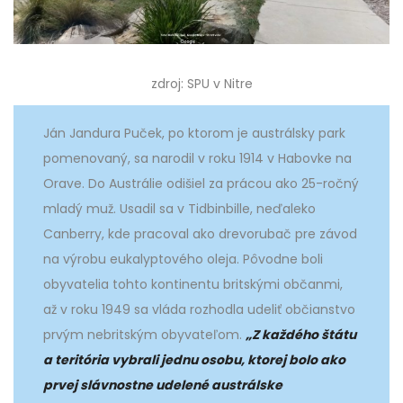
zdroj: SPU v Nitre
Ján Jandura Puček, po ktorom je austrálsky park
pomenovaný, sa narodil v roku 1914 v Habovke na
Orave. Do Austrálie odišiel za prácou ako 25-ročný
mladý muž. Usadil sa v Tidbinbille, neďaleko
Canberry, kde pracoval ako drevorubač pre závod
na výrobu eukalyptového oleja. Pôvodne boli
obyvatelia tohto kontinentu britskými občanmi,
až v roku 1949 sa vláda rozhodla udeliť občianstvo
prvým nebritským obyvateľom.
„Z každého štátu
a teritória vybrali jednu osobu, ktorej bolo ako
prvej slávnostne udelené austrálske