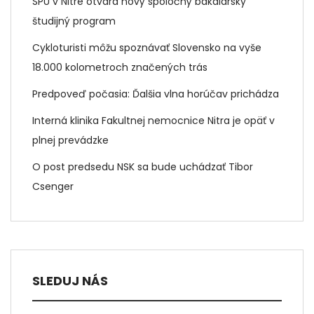
SPU v Nitre otvára nový spoločný bakalársky
študijný program
Cykloturisti môžu spoznávať Slovensko na vyše
18.000 kolometroch značených trás
Predpoveď počasia: Ďalšia vlna horúčav prichádza
Interná klinika Fakultnej nemocnice Nitra je opäť v
plnej prevádzke
O post predsedu NSK sa bude uchádzať Tibor
Csenger
SLEDUJ NÁS