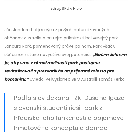
zdroj: SPU v Nitre
Ján Jandura bol jedným z prvých naturalizovaných
občanov Austrálie a pri tejto príležitosti bol verejný park –
Jandura Park, pomenovaný práve po ňom. Park však v
súčasnom stave nevyužíva svoj potenciál.
„Naším želaním
je, aby sme v rámci možností park postupne
revitalizovali a pretvorili ho na príjemné miesto pre
komunitu,”
uviedol veľvyslanec SR v Austrálii Tomáš Ferko.
Podľa slov dekana FZKI Dušana Igaza
slovenskí študenti riešili park z
hľadiska jeho funkčnosti a objemovo-
hmotového konceptu a domáci