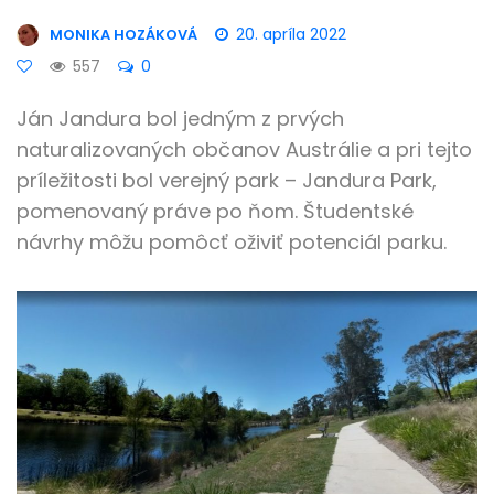
20. apríla 2022
MONIKA HOZÁKOVÁ
557
0
Ján Jandura bol jedným z prvých
naturalizovaných občanov Austrálie a pri tejto
príležitosti bol verejný park – Jandura Park,
pomenovaný práve po ňom. Študentské
návrhy môžu pomôcť oživiť potenciál parku.