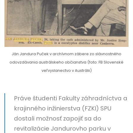
Ján Jandura Puček v archívnom zábere zo slávnostného
odovzdávania austrálskeho občianstva (foto: FB Slovenské
veľvyslanectvo v Austrálii)
Práve študenti Fakulty záhradníctva a
krajinného inžinierstva (FZKI) SPU
dostali možnosť zapojiť sa do
revitalizácie Jandurovho parku v