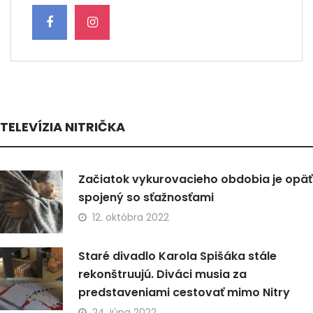
TELEVÍZIA NITRIČKA
Začiatok vykurovacieho obdobia je opäť
spojený so sťažnosťami
12. októbra 2022
Staré divadlo Karola Spišáka stále
rekonštruujú. Diváci musia za
predstaveniami cestovať mimo Nitry
24. júna 2022