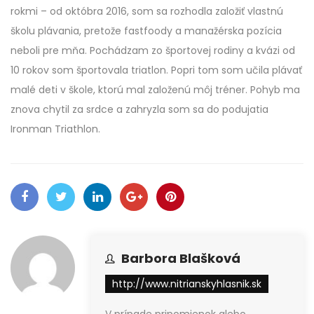
rokmi – od októbra 2016, som sa rozhodla založiť vlastnú
školu plávania, pretože fastfoody a manažérska pozícia
neboli pre mňa. Pochádzam zo športovej rodiny a kvázi od
10 rokov som športovala triatlon. Popri tom som učila plávať
malé deti v škole, ktorú mal založenú môj tréner. Pohyb ma
znova chytil za srdce a zahryzla som sa do podujatia
Ironman Triathlon.
Barbora Blašková
http://www.nitrianskyhlasnik.sk
V prípade pripomienok alebo