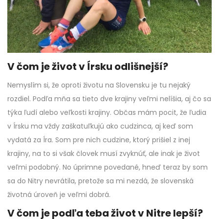
V čom je život v Írsku odlišnejší?
Nemyslím si, že oproti životu na Slovensku je tu nejaký
rozdiel. Podľa mňa sa tieto dve krajiny veľmi nelíšia, aj čo sa
týka ľudí alebo veľkosti krajiny. Občas mám pocit, že ľudia
v Írsku ma vždy zaškatuľkujú ako cudzinca, aj keď som
vydatá za Íra. Som pre nich cudzine, ktorý prišiel z inej
krajiny, na to si však človek musí zvyknúť, ale inak je život
veľmi podobný. No úprimne povedané, hneď teraz by som
sa do Nitry nevrátila, pretože sa mi nezdá, že slovenská
životná úroveň je veľmi dobrá.
V čom je podľa teba život v Nitre lepší?