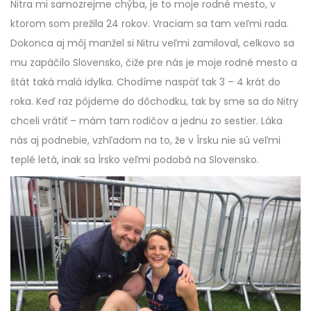
Nitra mi samozrejme chýba, je to moje rodné mesto, v
ktorom som prežila 24 rokov. Vraciam sa tam veľmi rada.
Dokonca aj môj manžel si Nitru veľmi zamiloval, celkovo sa
mu zapáčilo Slovensko, čiže pre nás je moje rodné mesto a
štát taká malá idylka. Chodíme naspäť tak 3 – 4 krát do
roka. Keď raz pôjdeme do dôchodku, tak by sme sa do Nitry
chceli vrátiť – mám tam rodičov a jednu zo sestier. Láka
nás aj podnebie, vzhľadom na to, že v Írsku nie sú veľmi
teplé letá, inak sa Írsko veľmi podobá na Slovensko.