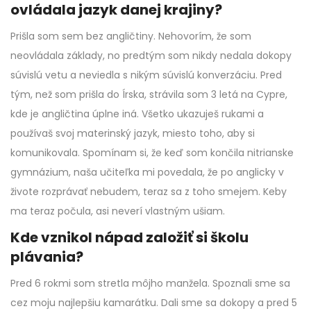
ovládala jazyk danej krajiny?
Prišla som sem bez angličtiny. Nehovorím, že som
neovládala základy, no predtým som nikdy nedala dokopy
súvislú vetu a neviedla s nikým súvislú konverzáciu. Pred
tým, než som prišla do Írska, strávila som 3 letá na Cypre,
kde je angličtina úplne iná. Všetko ukazuješ rukami a
používaš svoj materinský jazyk, miesto toho, aby si
komunikovala. Spomínam si, že keď som končila nitrianske
gymnázium, naša učiteľka mi povedala, že po anglicky v
živote rozprávať nebudem, teraz sa z toho smejem. Keby
ma teraz počula, asi neverí vlastným ušiam.
Kde vznikol nápad založiť si školu
plávania?
Pred 6 rokmi som stretla môjho manžela. Spoznali sme sa
cez moju najlepšiu kamarátku. Dali sme sa dokopy a pred 5