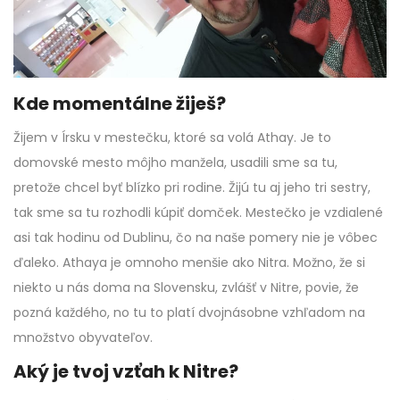
Kde momentálne žiješ?
Žijem v Írsku v mestečku, ktoré sa volá Athay. Je to
domovské mesto môjho manžela, usadili sme sa tu,
pretože chcel byť blízko pri rodine. Žijú tu aj jeho tri sestry,
tak sme sa tu rozhodli kúpiť domček. Mestečko je vzdialené
asi tak hodinu od Dublinu, čo na naše pomery nie je vôbec
ďaleko. Athaya je omnoho menšie ako Nitra. Možno, že si
niekto u nás doma na Slovensku, zvlášť v Nitre, povie, že
pozná každého, no tu to platí dvojnásobne vzhľadom na
množstvo obyvateľov.
Aký je tvoj vzťah k Nitre?