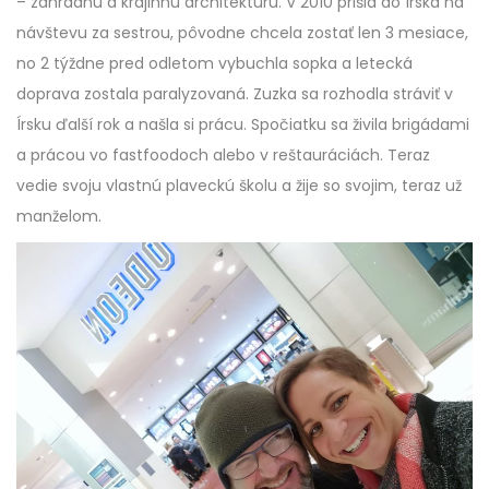
– záhradnú a krajinnú architektúru. V 2010 prišla do Írska na
návštevu za sestrou, pôvodne chcela zostať len 3 mesiace,
no 2 týždne pred odletom vybuchla sopka a letecká
doprava zostala paralyzovaná. Zuzka sa rozhodla stráviť v
Írsku ďalší rok a našla si prácu. Spočiatku sa živila brigádami
a prácou vo fastfoodoch alebo v reštauráciách. Teraz
vedie svoju vlastnú plaveckú školu a žije so svojim, teraz už
manželom.