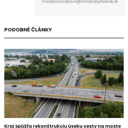
monika.hozakova@nitrianskyhlasnik.sk
PODOBNÉ ČLÁNKY
Kraj spúšťa rekonštrukciu úseku cesty na moste