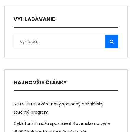
VYHĽADÁVANIE
NAJNOVŠIE ČLÁNKY
SPU v Nitre otvára nový spoločný bakalársky
študijný program
Cykloturisti môžu spoznávať Slovensko na vyše
18.000 kolometroch značených trás