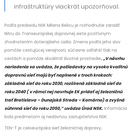
infraštruktúry viackrát upozorňoval.
Podľa predsedu NSK Milana Belicu je rozhodnutie zaradiť
Nitru do Transeurópskej dopravnej siete pozitívnym
zhodnotením doterajšieho úsilia. Zmena podľa jeho slov
pomôže cestujúcej verejnosti, súčasne odľahší tlak na
cestách a pomôže skvalitniť životné prostredie
.
„V návrhu
nariadenia sa uvádza, že požiadavky na vysoko kvalitnú
dopravnú sieť majú byť naplnené v troch krokoch:
základná sieť do roku 2030, rozšírená základná sieť do
roku 2040 ( v rámci nej navrhuje EK pridať aj železničnú
trať Bratislava – Dunajská Streda – Komárno) a zvyšná
súhrnná sieť do roku 2050,“ uvádza Úrad NSK.
Informácia
bola predmetom aj nedávnou zastupiteľstva NSK.
TEN-T je celoeurópska sieť železničnej dopravy,