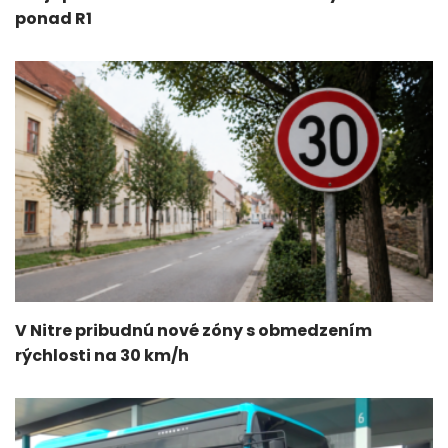
ponad R1
V Nitre pribudnú nové zóny s obmedzením
rýchlosti na 30 km/h