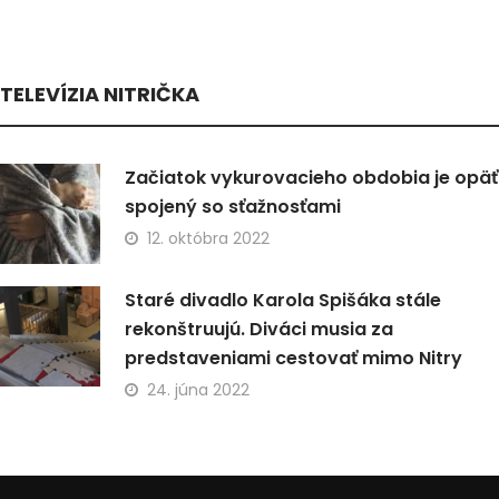
TELEVÍZIA NITRIČKA
Začiatok vykurovacieho obdobia je opäť
spojený so sťažnosťami
12. októbra 2022
Staré divadlo Karola Spišáka stále
rekonštruujú. Diváci musia za
predstaveniami cestovať mimo Nitry
24. júna 2022