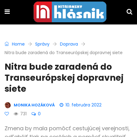
Home
Správy
Doprava
Nitra bude zaradená do Transeurópskej dopravnej siete
Nitra bude zaradená do
Transeurópskej dopravnej
siete
10. februára 2022
MONIKA HOZÁKOVÁ
731
0
Zmena by mala pomôcť cestujúcej verejnosti,
odľahčiť tlak na cestách a pomôcť skvalitniť