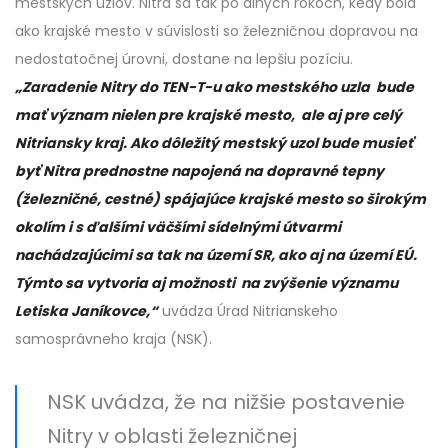
mestských uzlov. Nitra sa tak po dlhých rokoch, kedy bola
ako krajské mesto v súvislosti so železničnou dopravou na
nedostatočnej úrovni, dostane na lepšiu pozíciu.
„Zaradenie Nitry do TEN-T-u ako mestského uzla bude
mať význam nielen pre krajské mesto, ale aj pre celý
Nitriansky kraj. Ako dôležitý mestský uzol bude musieť
byť Nitra prednostne napojená na dopravné tepny
(železničné, cestné) spájajúce krajské mesto so širokým
okolím i s ďalšími väčšími sídelnými útvarmi
nachádzajúcimi sa tak na území SR, ako aj na území EÚ.
Týmto sa vytvoria aj možnosti na zvýšenie významu
Letiska Janíkovce,“
uvádza Úrad Nitrianskeho
samosprávneho kraja (NSK).
NSK uvádza, že na nižšie postavenie
Nitry v oblasti železničnej