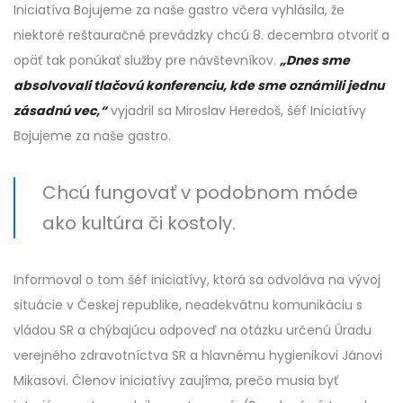
Iniciatíva Bojujeme za naše gastro včera vyhlásila, že
niektoré reštauračné prevádzky chcú 8. decembra otvoriť a
opäť tak ponúkať služby pre návštevníkov.
„Dnes sme
absolvovali tlačovú konferenciu, kde sme oznámili jednu
zásadnú vec,“
vyjadril sa Miroslav Heredoš, šéf Iniciatívy
Bojujeme za naše gastro.
Chcú fungovať v podobnom móde
ako kultúra či kostoly.
Informoval o tom šéf iniciatívy, ktorá sa odvoláva na vývoj
situácie v Českej republike, neadekvátnu komunikáciu s
vládou SR a chýbajúcu odpoveď na otázku určenú Úradu
verejného zdravotníctva SR a hlavnému hygienikovi Jánovi
Mikasovi. Členov iniciatívy zaujíma, prečo musia byť