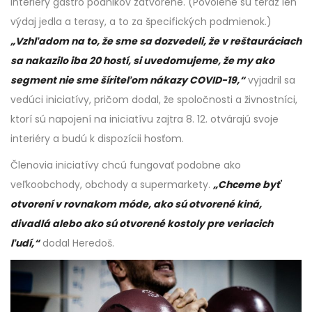
interiéry gastro podnikov zatvorené. (Povolené sú teraz len
výdaj jedla a terasy, a to za špecifických podmienok.)
„Vzhľadom na to, že sme sa dozvedeli, že v reštauráciach
sa nakazilo iba 20 hostí, si uvedomujeme, že my ako
segment nie sme šíriteľom nákazy COVID-19,“
vyjadril sa
vedúci iniciatívy, pričom dodal, že spoločnosti a živnostníci,
ktorí sú napojení na iniciatívu zajtra 8. 12. otvárajú svoje
interiéry a budú k dispozícii hosťom.
Členovia iniciatívy chcú fungovať podobne ako
veľkoobchody, obchody a supermarkety.
„Chceme byť
otvorení v rovnakom móde, ako sú otvorené kiná,
divadlá alebo ako sú otvorené kostoly pre veriacich
ľudí,“
dodal Heredoš.