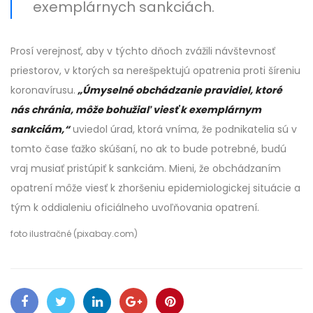
exemplárnych sankciách.
Prosí verejnosť, aby v týchto dňoch zvážili návštevnosť
priestorov, v ktorých sa nerešpektujú opatrenia proti šíreniu
koronavírusu.
„Úmyselné obchádzanie pravidiel, ktoré
nás chránia, môže bohužiaľ viesť k exemplárnym
sankciám,“
uviedol úrad, ktorá vníma, že podnikatelia sú v
tomto čase ťažko skúšaní, no ak to bude potrebné, budú
vraj musiať pristúpiť k sankciám. Mieni, že obchádzaním
opatrení môže viesť k zhoršeniu epidemiologickej situácie a
tým k oddialeniu oficiálneho uvoľňovania opatrení.
foto ilustračné (pixabay.com)