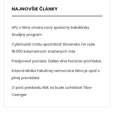
NAJNOVŠIE ČLÁNKY
SPU v Nitre otvára nový spoločný bakalársky
študijný program
Cykloturisti môžu spoznávať Slovensko na vyše
18.000 kolometroch značených trás
Predpoveď počasia: Ďalšia vlna horúčav prichádza
Interná klinika Fakultnej nemocnice Nitra je opäť v
plnej prevádzke
O post predsedu NSK sa bude uchádzať Tibor
Csenger