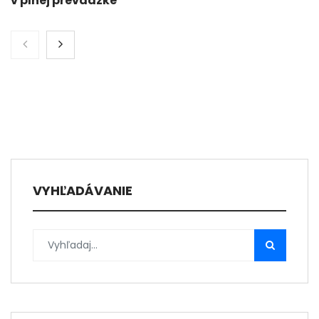
v plnej prevádzke
VYHĽADÁVANIE