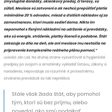
zmysluplné donášky, okienkový predaj, či terasy, sú
zúfalí. Mesiace sú zatvorení a ak nechcú prepúšťať platia
minimálne 20 % odvodov, miezd a ďalších nákladov aj za
zamestnancov, ktorí musia sedieť doma. Nikto im
nepomohol s fixnými nákladmi na udržanie si prevádzky,
ako sú energie, stráženie, platby licencií a podobne. Štát
zakazuje zo dňa na deň, ale ani mesiace mu nestačia na
pripravenia komplexného reálneho plánu pomoci,“
uviedol Ján Laš. Na druhej strane vysvetľovať si hygienické
predpisy po svojom a amatérsky vykladať Ústavu, zákony a
nariadenia, nepovažuje za rozumné. K protestnému
otvárania prevádzok sa tak nepridáva.
Stále však žiada štát, aby pomohol
tým, ktorí sú bez príjmu, alebo
povedal, ako smú podnikať.