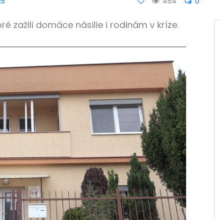
25
464
0
zažili domáce násilie i rodinám v kríze.