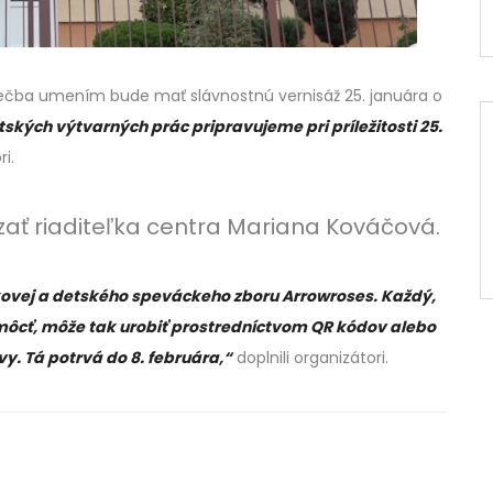
Liečba umením bude mať slávnostnú vernisáž 25. januára o
ských výtvarných prác pripravujeme pri príležitosti 25.
i.
ať riaditeľka centra Mariana Kováčová.
ovej a detského speváckeho zboru Arrowroses. Každý,
môcť, môže tak urobiť prostredníctvom QR kódov alebo
y. Tá potrvá do 8. februára,“
doplnili organizátori.