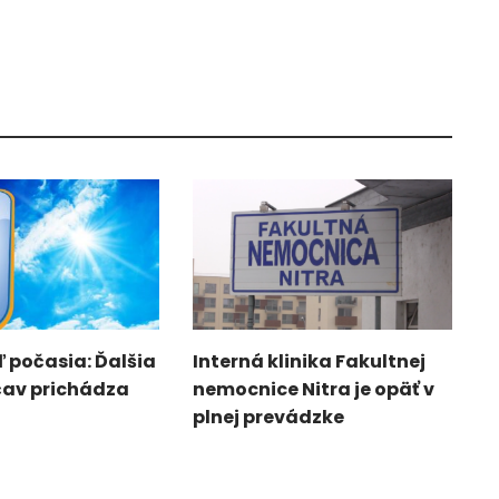
 počasia: Ďalšia
Interná klinika Fakultnej
čav prichádza
nemocnice Nitra je opäť v
plnej prevádzke