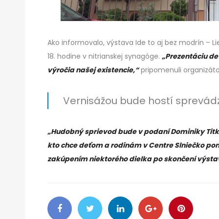
Ako informovalo, výstava Ide to aj bez modrín – 
18. hodine v nitrianskej synagóge.
„Prezentáciu det
výročia našej existencie,“
pripomenuli organizátor
Vernisážou bude hostí sprevádz
„Hudobný sprievod bude v podaní Dominiky Titk
kto chce deťom a rodinám v Centre Slniečko po
zakúpením niektorého dielka po skončení výstav