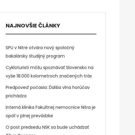
NAJNOVŠIE ČLÁNKY
SPU v Nitre otvára nový spoločný
bakalársky študijný program
Cykloturisti môžu spoznávať Slovensko na
vyše 18.000 kolometroch značených trás
Predpoveď počasia: Ďalšia vlna horúčav
prichádza
Interná klinika Fakultnej nemocnice Nitra je
opäť v plnej prevádzke
O post predsedu NSK sa bude uchádzať