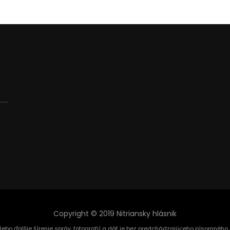
Copyright © 2019 Nitriansky hlásnik
alebo ďalšie šírenie správ, fotografií a dát je bez predchádzajúceho písomnéh