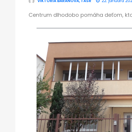
22. januára 20
VIKTÓRIA BARANOVÁ, TASR
Centrum dlhodobo pomáha deťom, ktoré 