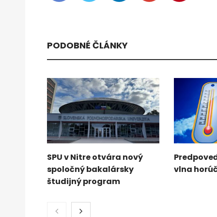
PODOBNÉ ČLÁNKY
SPU v Nitre otvára nový
Predpoveď
spoločný bakalársky
vlna horú
študijný program