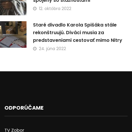
spojený so sťažnosťami
12. októbra 2022
Staré divadlo Karola Spišáka stále
rekonštruujú. Diváci musia za
predstaveniami cestovať mimo Nitry
24. júna 2022
ODPORÚČAME
TV Zobor