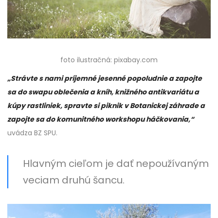
foto ilustračná: pixabay.com
„Strávte s nami príjemné jesenné popoludnie a zapojte
sa do swapu oblečenia a kníh, knižného antikvariátu a
kúpy rastliniek, spravte si piknik v Botanickej záhrade a
zapojte sa do komunitného workshopu háčkovania,“
uvádza BZ SPU.
Hlavným cieľom je dať nepoužívaným
veciam druhú šancu.