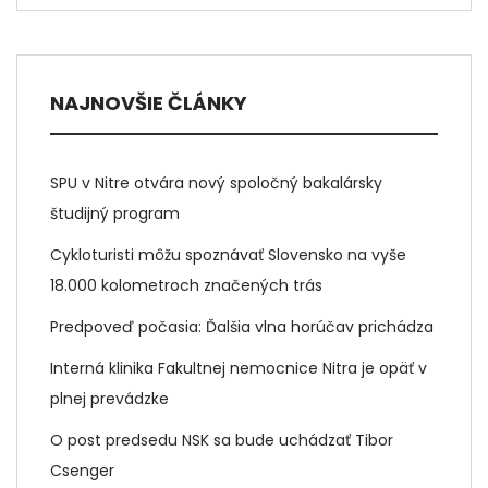
NAJNOVŠIE ČLÁNKY
SPU v Nitre otvára nový spoločný bakalársky
študijný program
Cykloturisti môžu spoznávať Slovensko na vyše
18.000 kolometroch značených trás
Predpoveď počasia: Ďalšia vlna horúčav prichádza
Interná klinika Fakultnej nemocnice Nitra je opäť v
plnej prevádzke
O post predsedu NSK sa bude uchádzať Tibor
Csenger