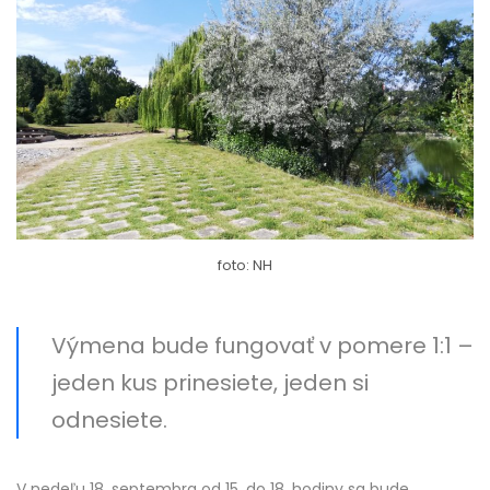
foto: NH
Výmena bude fungovať v pomere 1:1 –
jeden kus prinesiete, jeden si
odnesiete.
V nedeľu 18. septembra od 15. do 18. hodiny sa bude