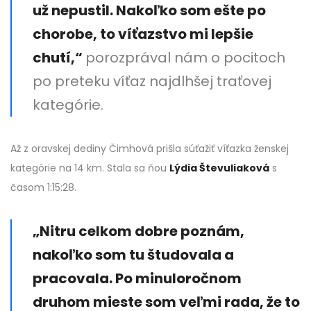
už nepustil. Nakoľko som ešte po
chorobe, to víťazstvo mi lepšie
chutí,“
porozprával nám o pocitoch
po preteku víťaz najdlhšej traťovej
kategórie.
Až z oravskej dediny Čimhová prišla súťažiť víťazka ženskej
kategórie na 14 km. Stala sa ňou
Lýdia Števuliaková
s
časom 1:15:28.
„Nitru celkom dobre poznám,
nakoľko som tu študovala a
pracovala. Po minuloročnom
druhom mieste som veľmi rada, že to