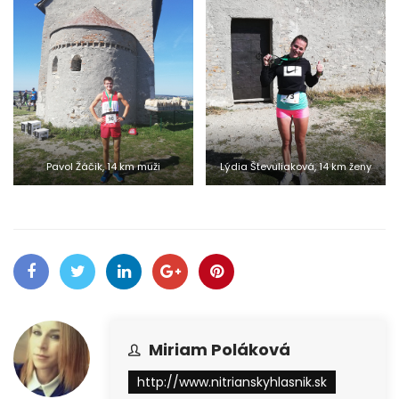
Pavol Žáčik, 14 km muži
Lýdia Števuliaková, 14 km ženy
Miriam Poláková
http://www.nitrianskyhlasnik.sk