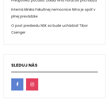
Predpoveď počasia: Ďalšia vlna horúčav prichádza
Interná klinika Fakultnej nemocnice Nitra je opäť v
plnej prevádzke
O post predsedu NSK sa bude uchádzať Tibor
Csenger
SLEDUJ NÁS