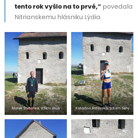
tento rok vyšlo na to prvé,“
povedala
Nitrianskemu hlásniku Lýdia.
Marek Štefanka, 9,5km muži
Katarína Bátovská, 9,5 km ženy