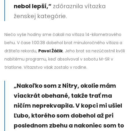
nebol lepší,“
zdôraznila vítazka
ženskej kategórie.
Niečo vyše hodiny sme čakali na víťaza 14-kilometrového
behu. V čase 1:00:38 dobehol brat minuloročného víťaza a
držiteľa rekordu,
Pavol Žáčik
. Jeho brat sa nezúčastnil kvôli
nabitému programu, keď absolvoval v sobotu M-SR v
triatlone. Vítazstvo však zostalo v rodine.
„Nakoľko som z Nitry, okolie mám
viackrát obehané, takže trať ma
ničím neprekvapila. V kopci mi ušiel
Ľubo, ktorého som dobehol až pri
poslednom zbehu a nakoniec som to