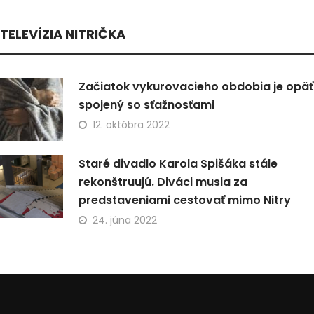
TELEVÍZIA NITRIČKA
Začiatok vykurovacieho obdobia je opäť
spojený so sťažnosťami
12. októbra 2022
Staré divadlo Karola Spišáka stále
rekonštruujú. Diváci musia za
predstaveniami cestovať mimo Nitry
24. júna 2022