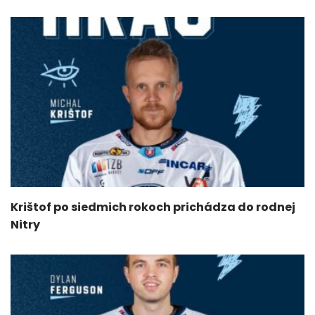
Krištof po siedmich rokoch prichádza do rodnej
Nitry