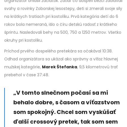
organizátor ohlásil začiatok. Zatiaľ čo dospelí bežci zdolávali
svahy a rovinky Zoborskej lesostepy, deti si zmerali svoje sily
na krátkych tratiach pri kostolíku. Prvá kategória detí do 6
rokov bola nemeraná, išlo o číru detskú radosť z krátkeho
šprintu. Nasledovali behy na 500, 750 a 1250 metrov. Všetko
okruhy pri kostolíku.
Príchod prvého dospelého pretekára sa očakával 10:38.
Odhad organizátora sa ukázal ako správny a víťaz hlavnej
mužskej kategórie,
Marek Štefanka
, 9,5 kilometrovú trať
prebehol v čase 37:48.
„V tomto slnečnom počasí sa mi
behalo dobre, s časom a víťazstvom
som spokojný. Chcel som vyskúšať
ďalší crossový pretek, tak som sem