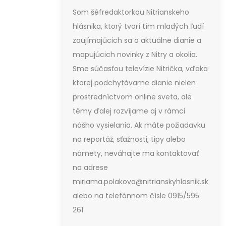
Som šéfredaktorkou Nitrianskeho
hlásnika, ktorý tvorí tím mladých ľudí
zaujímajúcich sa o aktuálne dianie a
mapujúcich novinky z Nitry a okolia.
Sme súčasťou televízie Nitrička, vďaka
ktorej podchytávame dianie nielen
prostredníctvom online sveta, ale
témy ďalej rozvíjame aj v rámci
nášho vysielania. Ak máte požiadavku
na reportáž, sťažnosti, tipy alebo
námety, neváhajte ma kontaktovať
na adrese
miriama.polakova@nitrianskyhlasnik.sk
alebo na telefónnom čísle 0915/595
261