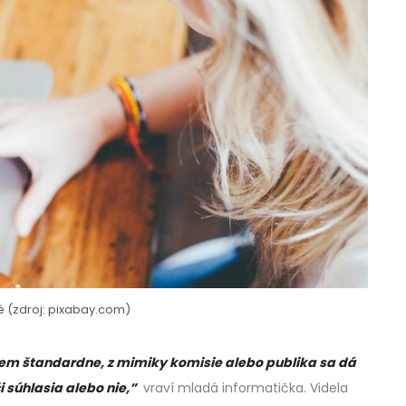
né (zdroj: pixabay.com)
em štandardne, z mimiky komisie alebo publika sa dá
i súhlasia alebo nie,”
vraví mladá informatička. Videla