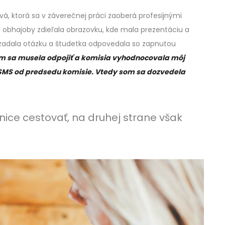
á, ktorá sa v záverečnej práci zaoberá profesijnými
 obhajoby zdieľala obrazovku, kde mala prezentáciu a
e zadala otázku a študetka odpovedala so zapnutou
om sa musela odpojiť a komisia vyhodnocovala môj
a SMS od predsedu komisie. Vtedy som sa dozvedela
nice cestovať, na druhej strane však