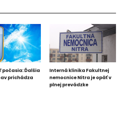
 počasia: Ďalšia
Interná klinika Fakultnej
čav prichádza
nemocnice Nitra je opäť v
plnej prevádzke