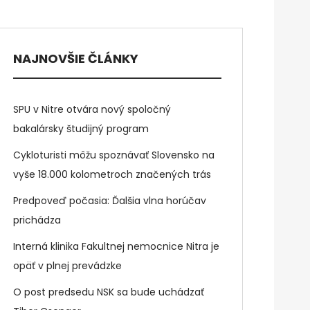
NAJNOVŠIE ČLÁNKY
SPU v Nitre otvára nový spoločný
bakalársky študijný program
Cykloturisti môžu spoznávať Slovensko na
vyše 18.000 kolometroch značených trás
Predpoveď počasia: Ďalšia vlna horúčav
prichádza
Interná klinika Fakultnej nemocnice Nitra je
opäť v plnej prevádzke
O post predsedu NSK sa bude uchádzať