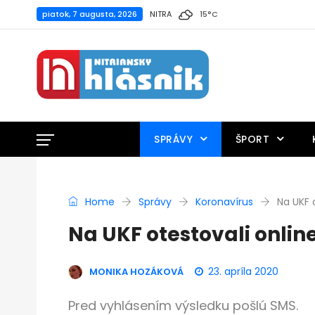
piatok, 7 augusta, 2026
NITRA
15
°
C
SPRÁVY
ŠPORT
Home
Správy
Koronavírus
Na UKF 
Na UKF otestovali onlin
23. apríla 2020
MONIKA HOZÁKOVÁ
Pred vyhlásením výsledku pošlú SMS.