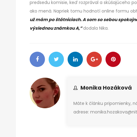
predsedu komisie, keď rozprával a skúšajúceho poča
ako mená. Napriek tomu hodnotí online formu ob
už mám po štátniciach. A som so sebou spokojn
výslednou známkou A,”
dodala Nika.
Monika Hozáková
Máte k článku pripomienky, 
adrese: monika.hozakova@nitr