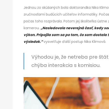
Jednou zo skúšaných bola doktorandka Nika Klimov
zručnosťami budúcich učiteľov informatiky. Počas
počas toho rozprávala. Potom jej školiteľka ústn
kamerou.
„Nasledovala neverejná časť, kedy s
výkon. Pripojila som sa po tom, čo som dostal
výsledok.”
vysvetľuje ďalší postup Nika Klimová.
Výhodou je, že netreba pre štát
chýba interakcia s komisiou.