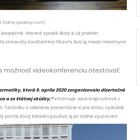
né (zdroj: pixabay.com)
bezpečné. Viaceré vysoké školy si už priebeh
dľa Univerzity Konštantína Filozofa živá aj medzi miestnymi
la možnosť videokonferenciu otestovať.
ormatiky, ktorá 9. apríla 2020 zorganizovala dizertačné
e a zo štátnej skúšky,“
informuje Jana Krajčovičová z
. Techniku a zdieľanie prezentácie si pre istotu vyskúšali
 portál, ktorý katedra používa aj pri online vyučovaní.