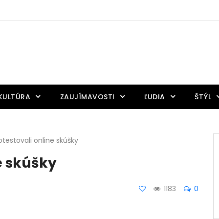
KULTÚRA
ZAUJÍMAVOSTI
ĽUDIA
ŠTÝL
otestovali online skúšky
e skúšky
1183
0