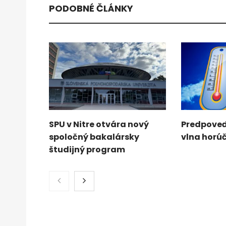
PODOBNÉ ČLÁNKY
SPU v Nitre otvára nový
Predpoveď
spoločný bakalársky
vlna horú
študijný program