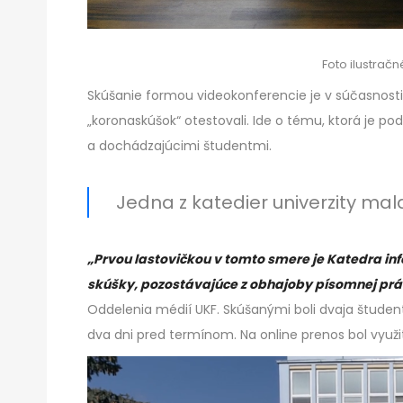
Foto ilustrač
Skúšanie formou videokonferencie je v súčasnosti 
„koronaskúšok“ otestovali. Ide o tému, ktorá je po
a dochádzajúcimi študentmi.
Jedna z katedier univerzity ma
„Prvou lastovičkou v tomto smere je Katedra inf
skúšky, pozostávajúce z obhajoby písomnej prác
Oddelenia médií UKF. Skúšanými boli dvaja študenti
dva dni pred termínom. Na online prenos bol využitý