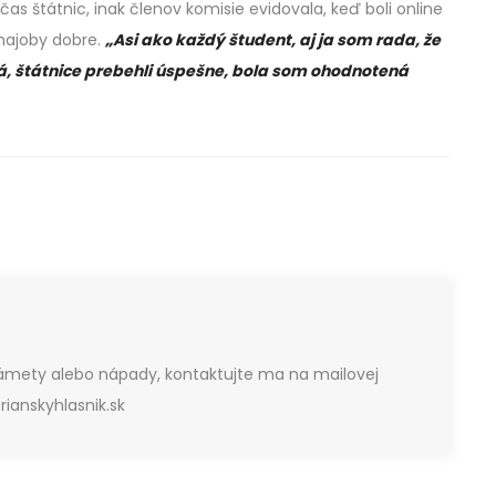
s štátnic, inak členov komisie evidovala, keď boli online
hajoby dobre.
„Asi ako každý študent, aj ja som rada, že
á, štátnice prebehli úspešne, bola som ohodnotená
námety alebo nápady, kontaktujte ma na mailovej
ianskyhlasnik.sk