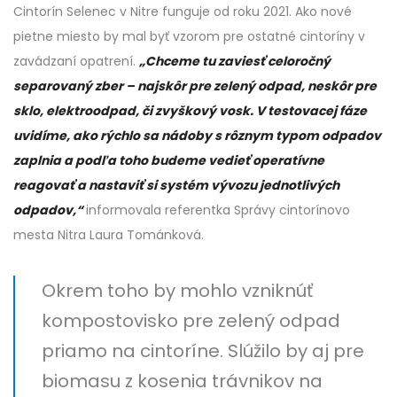
Cintorín Selenec v Nitre funguje od roku 2021. Ako nové
pietne miesto by mal byť vzorom pre ostatné cintoríny v
zavádzaní opatrení.
„Chceme tu zaviesť celoročný
separovaný zber – najskôr pre zelený odpad, neskôr pre
sklo, elektroodpad, či zvyškový vosk. V testovacej fáze
uvidíme, ako rýchlo sa nádoby s rôznym typom odpadov
zaplnia a podľa toho budeme vedieť operatívne
reagovať a nastaviť si systém vývozu jednotlivých
odpadov,“
informovala referentka Správy cintorínovo
mesta Nitra Laura Tománková.
Okrem toho by mohlo vzniknúť
kompostovisko pre zelený odpad
priamo na cintoríne. Slúžilo by aj pre
biomasu z kosenia trávnikov na