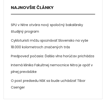
NAJNOVŠIE ČLÁNKY
SPU v Nitre otvára nový spoločný bakalársky
študijný program
Cykloturisti môžu spoznávať Slovensko na vyše
18.000 kolometroch značených trás
Predpoveď počasia: Ďalšia vlna horúčav prichádza
Interná klinika Fakultnej nemocnice Nitra je opäť v
plnej prevádzke
O post predsedu NSK sa bude uchádzať Tibor
Csenger