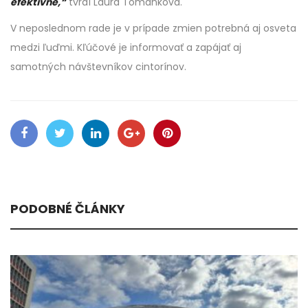
efektívne,“
tvrdí Laura Tománková.
V neposlednom rade je v prípade zmien potrebná aj osveta
medzi ľuďmi. Kľúčové je informovať a zapájať aj
samotných návštevníkov cintorínov.
PODOBNÉ ČLÁNKY