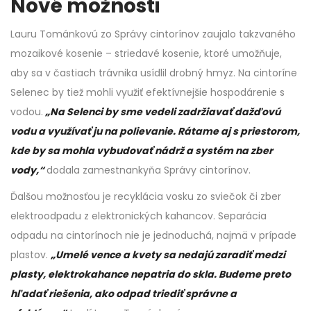
Nové možnosti
Lauru Tománkovú zo Správy cintorínov zaujalo takzvaného
mozaikové kosenie – striedavé kosenie, ktoré umožňuje,
aby sa v častiach trávnika usídlil drobný hmyz. Na cintoríne
Selenec by tiež mohli využiť efektívnejšie hospodárenie s
vodou.
„Na Selenci by sme vedeli zadržiavať dažďovú
vodu a využívať ju na polievanie. Rátame aj s priestorom,
kde by sa mohla vybudovať nádrž a systém na zber
vody,“
dodala zamestnankyňa Správy cintorínov.
Ďalšou možnosťou je recyklácia vosku zo sviečok či zber
elektroodpadu z elektronických kahancov. Separácia
odpadu na cintorínoch nie je jednoduchá, najmä v prípade
plastov.
„Umelé vence a kvety sa nedajú zaradiť medzi
plasty, elektrokahance nepatria do skla. Budeme preto
hľadať riešenia, ako odpad triediť správne a