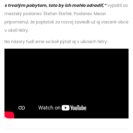
s trvalým pobytom, toto by ich mohlo odradiť,“
vyjadril sa
mestský poslanec Štefan Štefek. Poslanec Mezei
pripomenul, že poplatok za rozvoj zaviedli už aj viaceré obce
v okolí Nitry.
Na názory ľudí sme sa boli pýtať aj v uliciach Nitry: