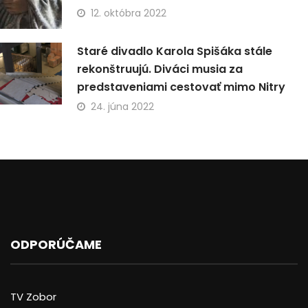
12. októbra 2022
Staré divadlo Karola Spišáka stále
rekonštruujú. Diváci musia za
predstaveniami cestovať mimo Nitry
24. júna 2022
ODPORÚČAME
TV Zobor