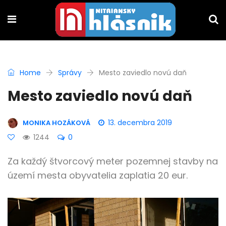
Home
Správy
Mesto zaviedlo novú daň
Mesto zaviedlo novú daň
13. decembra 2019
MONIKA HOZÁKOVÁ
1244
0
Za každý štvorcový meter pozemnej stavby na
území mesta obyvatelia zaplatia 20 eur.