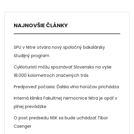
NAJNOVŠIE ČLÁNKY
SPU v Nitre otvára nový spoločný bakalársky
študijný program
Cykloturisti môžu spoznávať Slovensko na vyše
18.000 kolometroch značených trás
Predpoveď počasia: Ďalšia vlna horúčav prichádza
Interná klinika Fakultnej nemocnice Nitra je opäť v
plnej prevádzke
O post predsedu NSK sa bude uchádzať Tibor
Csenger