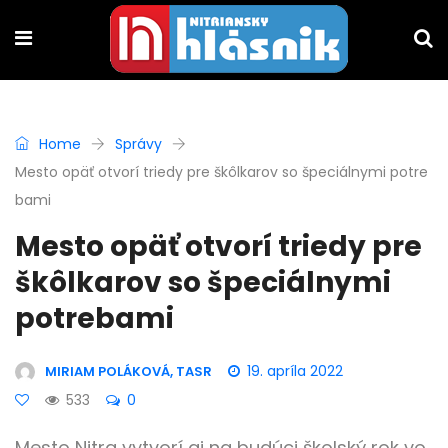
Home
Správy
Mesto opäť otvorí triedy pre škôlkarov so špeciálnymi potre
bami
Mesto opäť otvorí triedy pre
škôlkarov so špeciálnymi
potrebami
19. apríla 2022
MIRIAM POLÁKOVÁ, TASR
533
0
Mesto Nitra vytvorí aj na budúci školský rok vo