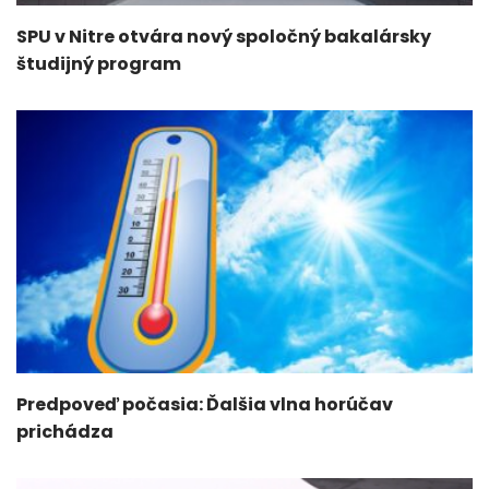
SPU v Nitre otvára nový spoločný bakalársky
študijný program
Predpoveď počasia: Ďalšia vlna horúčav
prichádza