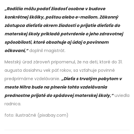
„Rodičia môžu podať žiadosť osobne v budove
konkrétnej škôlky, poštou alebo e-mailom. Zákonný
zástupca dieťaťa okrem žiadosti o prijatie dieťaťa do
materskej školy prikladá potvrdenie o jeho zdravotnej
spôsobilosti, ktoré obsahuje aj údaj o povinnom
očkovaní,“
doplnil magistrát.
Mestský úrad zároveň pripomenul, že na deti, ktoré do 31.
augusta dosiahnu vek päť rokov, sa vzťahuje povinné
predprimárne vzdelávanie.
„Dieťa s trvalým pobytom v
meste Nitra bude na plnenie tohto vzdelávania
prednostne prijaté do spádovej materskej školy,“
uviedla
radnica.
foto: ilustračné (pixabay.com)