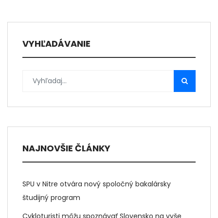
VYHĽADÁVANIE
NAJNOVŠIE ČLÁNKY
SPU v Nitre otvára nový spoločný bakalársky
študijný program
Cykloturisti môžu spoznávať Slovensko na vyše