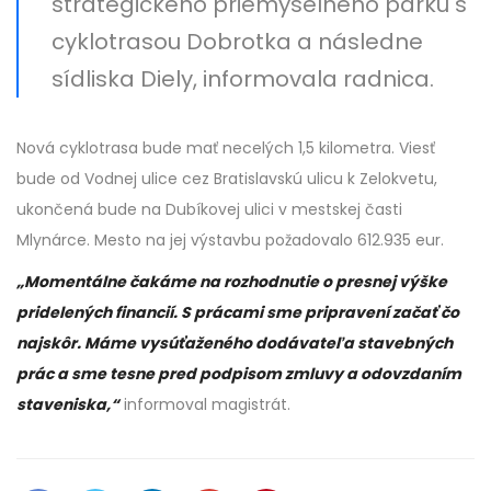
strategického priemyselného parku s
cyklotrasou Dobrotka a následne
sídliska Diely, informovala radnica.
Nová cyklotrasa bude mať necelých 1,5 kilometra. Viesť
bude od Vodnej ulice cez Bratislavskú ulicu k Zelokvetu,
ukončená bude na Dubíkovej ulici v mestskej časti
Mlynárce. Mesto na jej výstavbu požadovalo 612.935 eur.
„Momentálne čakáme na rozhodnutie o presnej výške
pridelených financií. S prácami sme pripravení začať čo
najskôr. Máme vysúťaženého dodávateľa stavebných
prác a sme tesne pred podpisom zmluvy a odovzdaním
staveniska,“
informoval magistrát.