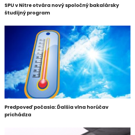
SPU v Nitre otvára nový spoločný bakalársky
študijný program
Predpoveď počasia: Ďalšia vlna horúčav
prichádza