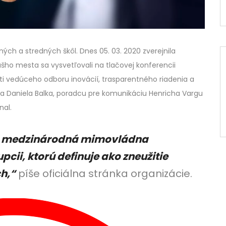
ch a stredných škôl. Dnes 05. 03. 2020 zverejnila
šho mesta sa vysvetľovali na tlačovej konferencii
 vedúceho odboru inovácií, trasparentného riadenia a
ora Daniela Balka, poradcu pre komunikáciu Henricha Vargu
nal.
je medzinárodná mimovládna
pcii, ktorú definuje ako zneužitie
h,“
píše oficiálna stránka organizácie.