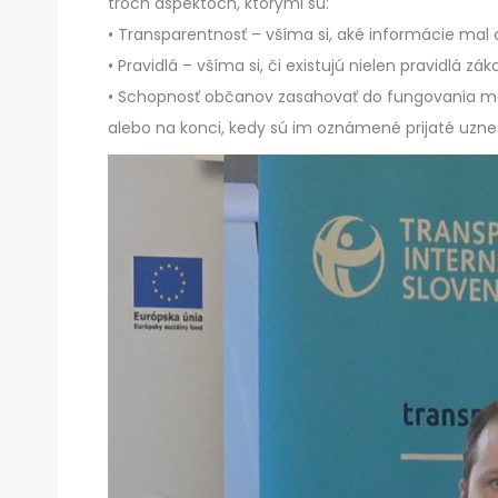
troch aspektoch, ktorými sú:
• Transparentnosť – všíma si, aké informácie mal o
• Pravidlá – všíma si, či existujú nielen pravidlá zák
• Schopnosť občanov zasahovať do fungovania mes
alebo na konci, kedy sú im oznámené prijaté uzne