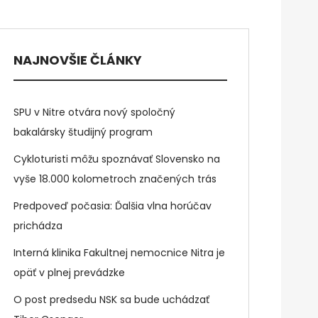
NAJNOVŠIE ČLÁNKY
SPU v Nitre otvára nový spoločný
bakalársky študijný program
Cykloturisti môžu spoznávať Slovensko na
vyše 18.000 kolometroch značených trás
Predpoveď počasia: Ďalšia vlna horúčav
prichádza
Interná klinika Fakultnej nemocnice Nitra je
opäť v plnej prevádzke
O post predsedu NSK sa bude uchádzať