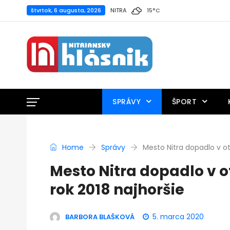
štvrtok, 6 augusta, 2026
NITRA
15
°
C
SPRÁVY
ŠPORT
Home
Správy
Mesto Nitra dopadlo v ot
Mesto Nitra dopadlo v o
rok 2018 najhoršie
5. marca 2020
BARBORA BLAŠKOVÁ