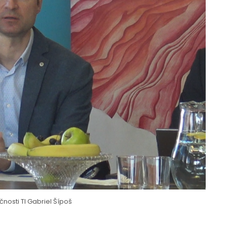
čnosti TI Gabriel Šípoš