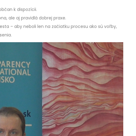
bčan k dispozícii.
ona, ale aj pravidlá dobrej praxe.
ta – aby neboli len na začiatku procesu ako sú voľby,
senia.