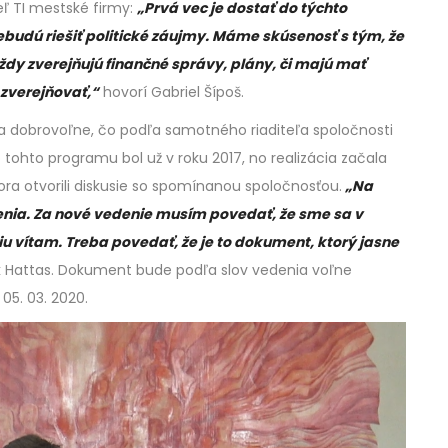
eľ TI mestské firmy:
„Prvá vec je dostať do týchto
ebudú riešiť politické záujmy. Máme skúsenosť s tým, že
ždy zverejňujú finančné správy, plány, či majú mať
zverejňovať,“
hovorí Gabriel Šípoš.
a dobrovoľne, čo podľa samotného riaditeľa spoločnosti
ohto programu bol už v roku 2017, no realizácia začala
ora otvorili diskusie so spomínanou spoločnosťou.
„Na
denia. Za nové vedenie musím povedať, že sme sa v
iu vítam. Treba povedať, že je to dokument, ktorý jasne
 Hattas. Dokument bude podľa slov vedenia voľne
05. 03. 2020.