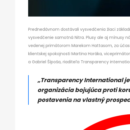
Prednedávnom dostávali vysvedčenia žiaci základný
vysvedčenie samotná Nitra. Plusy ale aj mínusy ná
vedenej primátorom Marekom Hattasom, za účasti
klientskej spokojnosti Martina Horáka, viceprimát
a Gabriel Šípoša, riaditeľa Transparency internatio
„Transparency International 
organizácia bojujúca proti koru
postavenia na vlastný prospec