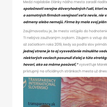
Medzi najslabšie články nášho mesta zaradil riadit
spoločností verejne dôveryhodných ľudí, ktorí n
o samotných firmách verejnosť veľa nevie, nie v
odmeny alebo nemajú. Firma by mala svoj plán 
Zaujímavosťou je, že mesto vstúpilo do hodnoteni
TI nebýva zaužívaným zvykom. Záujem o vstup do t
až začiatkom roka 2019, kedy sa podľa slov primát
jednej strane je to aj vysvedčenie minulého ve
niektorých veciach posunuli ďalej a túto stratég
hovorí, ako sa máme posúvať,“
vysvetľuje Marek
prístupný na oficiálnych stránkach mesta už dnes 