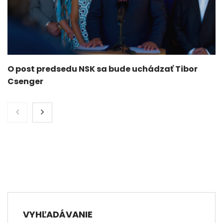
O post predsedu NSK sa bude uchádzať Tibor
Csenger
VYHĽADÁVANIE