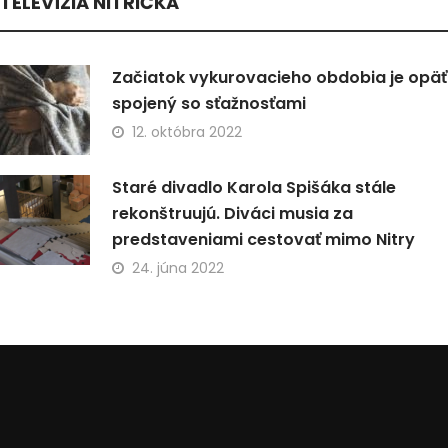
TELEVÍZIA NITRIČKA
Začiatok vykurovacieho obdobia je opäť
spojený so sťažnosťami
12. októbra 2022
Staré divadlo Karola Spišáka stále
rekonštruujú. Diváci musia za
predstaveniami cestovať mimo Nitry
24. júna 2022