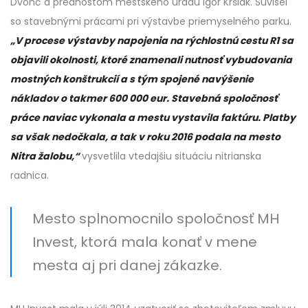
Dvonč a prednostom mestského úradu Igor Kršiak. Súvisel
so stavebnými prácami pri výstavbe priemyselného parku.
„V procese výstavby napojenia na rýchlostnú cestu R1 sa
objavili okolnosti, ktoré znamenali nutnosť vybudovania
mostných konštrukcií a s tým spojené navýšenie
nákladov o takmer 600 000 eur. Stavebná spoločnosť
práce naviac vykonala a mestu vystavila faktúru. Platby
sa však nedočkala, a tak v roku 2016 podala na mesto
Nitra žalobu,“
vysvetlila vtedajšiu situáciu nitrianska
radnica.
Mesto splnomocnilo spoločnosť MH
Invest, ktorá mala konať v mene
mesta aj pri danej zákazke.