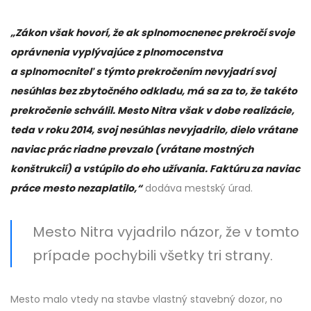
„Zákon však hovorí, že ak splnomocnenec prekročí svoje
oprávnenia vyplývajúce z plnomocenstva
a splnomocniteľ s týmto prekročením nevyjadrí svoj
nesúhlas bez zbytočného odkladu, má sa za to, že takéto
prekročenie schválil. Mesto Nitra však v dobe realizácie,
teda v roku 2014, svoj nesúhlas nevyjadrilo, dielo vrátane
naviac prác riadne prevzalo (vrátane mostných
konštrukcií) a vstúpilo do eho užívania. Faktúru za naviac
práce mesto nezaplatilo,“
dodáva mestský úrad.
Mesto Nitra vyjadrilo názor, že v tomto
prípade pochybili všetky tri strany.
Mesto malo vtedy na stavbe vlastný stavebný dozor, no