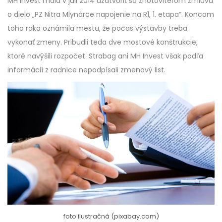
MH Invest mala v júli 2014 uzatvoriť so zhotoviteľom zmluvu
o dielo „PZ Nitra Mlynárce napojenie na R1, 1. etapa“. Koncom
toho roka oznámila mestu, že počas výstavby treba
vykonať zmeny. Pribudli teda dve mostové konštrukcie,
ktoré navýšili rozpočet. Strabag ani MH Invest však podľa
informácií z radnice nepodpísali zmenový list.
foto ilustračná (pixabay.com)