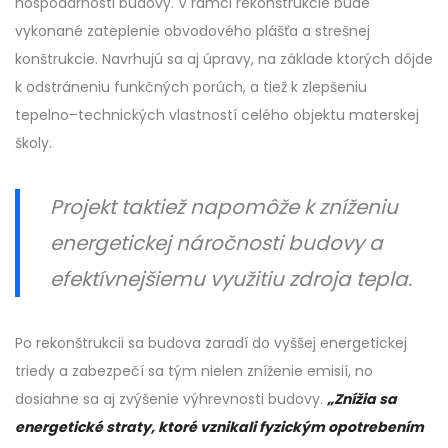
hospodárnosti budovy. V rámci rekonštrukcie bude
vykonané zateplenie obvodového plášťa a strešnej
konštrukcie. Navrhujú sa aj úpravy, na základe ktorých dôjde
k odstráneniu funkčných porúch, a tiež k zlepšeniu
tepelno–technických vlastností celého objektu materskej
školy.
Projekt taktiež napomôže k zníženiu
energetickej náročnosti budovy a
efektívnejšiemu využitiu zdroja tepla.
Po rekonštrukcii sa budova zaradí do vyššej energetickej
triedy a zabezpečí sa tým nielen zníženie emisií, no
dosiahne sa aj zvýšenie výhrevnosti budovy.
„Znížia sa
energetické straty, ktoré vznikali fyzickým opotrebením