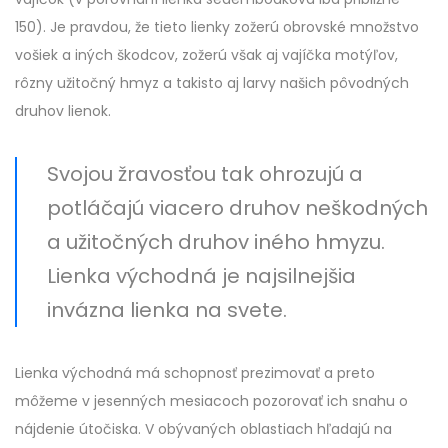
150). Je pravdou, že tieto lienky zožerú obrovské množstvo
vošiek a iných škodcov, zožerú však aj vajíčka motýľov,
rôzny užitočný hmyz a takisto aj larvy našich pôvodných
druhov lienok.
Svojou žravosťou tak ohrozujú a
potláčajú viacero druhov neškodných
a užitočných druhov iného hmyzu.
Lienka východná je najsilnejšia
invázna lienka na svete.
Lienka východná má schopnosť prezimovať a preto
môžeme v jesenných mesiacoch pozorovať ich snahu o
nájdenie útočiska. V obývaných oblastiach hľadajú na