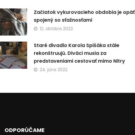
Začiatok vykurovacieho obdobia je opäť
spojený so sťažnosťami
12. októbra 2022
Staré divadlo Karola Spišáka stále
rekonštruujú. Diváci musia za
predstaveniami cestovať mimo Nitry
24. júna 2022
ODPORÚČAME