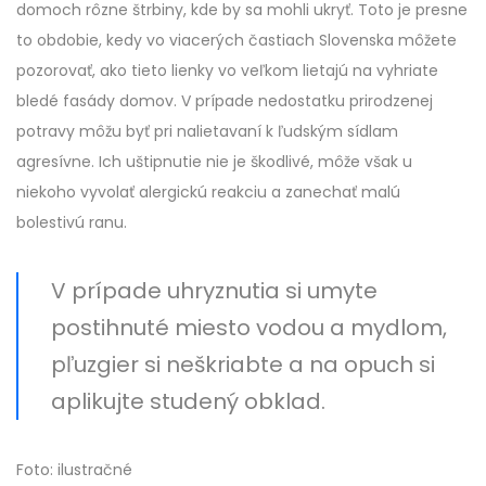
domoch rôzne štrbiny, kde by sa mohli ukryť. Toto je presne
to obdobie, kedy vo viacerých častiach Slovenska môžete
pozorovať, ako tieto lienky vo veľkom lietajú na vyhriate
bledé fasády domov. V prípade nedostatku prirodzenej
potravy môžu byť pri nalietavaní k ľudským sídlam
agresívne. Ich uštipnutie nie je škodlivé, môže však u
niekoho vyvolať alergickú reakciu a zanechať malú
bolestivú ranu.
V prípade uhryznutia si umyte
postihnuté miesto vodou a mydlom,
pľuzgier si neškriabte a na opuch si
aplikujte studený obklad.
Foto: ilustračné