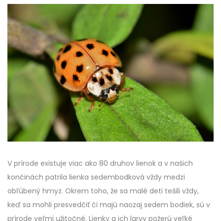
V prírode existuje viac ako 80 druhov lienok a v našich
končinách patrila lienka sedembodková vždy medzi
obľúbený hmyz. Okrem toho, že sa malé deti tešili vždy,
keď sa mohli presvedčiť či majú naozaj sedem bodiek, sú v
prírode veľmi užitočné. Lienky a ich larvy požerú veľké