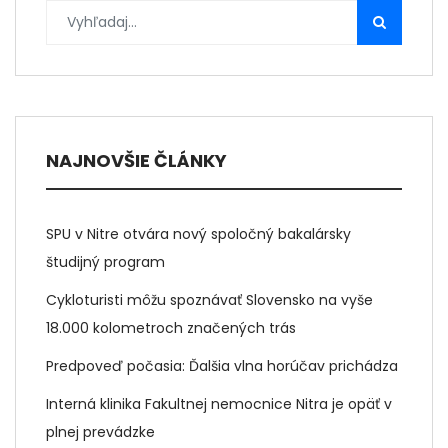
NAJNOVŠIE ČLÁNKY
SPU v Nitre otvára nový spoločný bakalársky
študijný program
Cykloturisti môžu spoznávať Slovensko na vyše
18.000 kolometroch značených trás
Predpoveď počasia: Ďalšia vlna horúčav prichádza
Interná klinika Fakultnej nemocnice Nitra je opäť v
plnej prevádzke