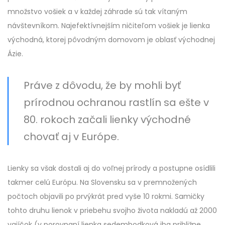
množstvo vošiek a v každej záhrade sú tak vítaným
návštevníkom. Najefektívnejším ničiteľom vošiek je lienka
východná, ktorej pôvodným domovom je oblasť východnej
Ázie.
Práve z dôvodu, že by mohli byť
prírodnou ochranou rastlín sa ešte v
80. rokoch začali lienky východné
chovať aj v Európe.
Lienky sa však dostali aj do voľnej prírody a postupne osídlili
takmer celú Európu. Na Slovensku sa v premnožených
počtoch objavili po prvýkrát pred vyše 10 rokmi. Samičky
tohto druhu lienok v priebehu svojho života nakladú až 2000
vajíčok (v porovnaní lienka sedembodková iba približne