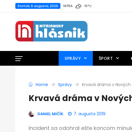
štvrtok, 6 augusta, 2026
NITRA
15
°
C
SPRÁVY
ŠPORT
Home
Správy
Krvavá dráma v Novýc
Krvavá dráma v Novýc
7. augusta 2019
DANIEL MIČÍK
Incident sa odohral ešte koncom minul