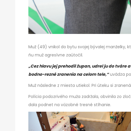
Muž (49) vnikol do bytu svojej bývalej manželky,
ňu muž agresívne zaútočil.
„Cez hlavu jej prehodil župan, udrel ju do tváre 
bodno-rezné zranenia na celom tele,“
uvádza polí
Muž následne z miesta utiekol. Pri úteku si zranen
Polícia podozrivého muža zadržala, obvinila zo zl
dala podnet na väzobné tresné stíhanie.