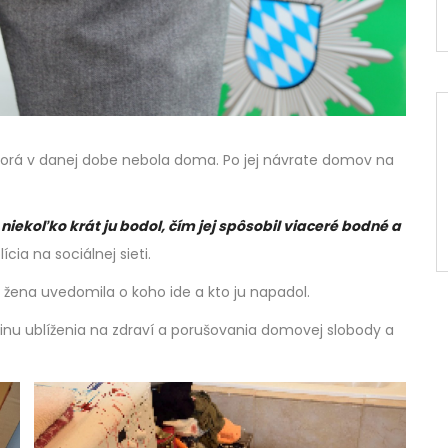
 ktorá v danej dobe nebola doma. Po jej návrate domov na
a niekoľko krát ju bodol, čím jej spôsobil viaceré bodné a
cia na sociálnej sieti.
á žena uvedomila o koho ide a kto ju napadol.
očinu ublíženia na zdraví a porušovania domovej slobody a