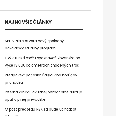
NAJNOVŠIE ČLÁNKY
SPU v Nitre otvára nový spoločný
bakalársky študijný program
Cykloturisti môžu spoznávať Slovensko na
vyše 18.000 kolometroch značených trás
Predpoveď počasia: Ďalšia vlna horúčav
prichádza
Interná klinika Fakultnej nemocnice Nitra je
opäť v plnej prevádzke
O post predsedu NSK sa bude uchádzať