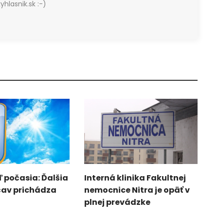
yhlasnik.sk :-)
 počasia: Ďalšia
Interná klinika Fakultnej
čav prichádza
nemocnice Nitra je opäť v
plnej prevádzke