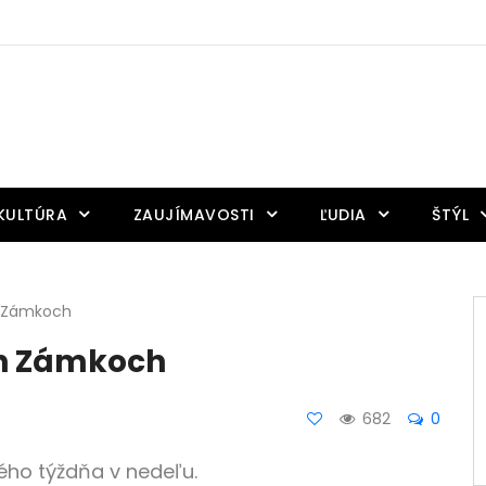
KULTÚRA
ZAUJÍMAVOSTI
ĽUDIA
ŠTÝL
h Zámkoch
h Zámkoch
682
0
ého týždňa v nedeľu.