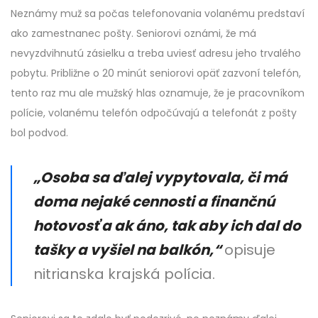
Neznámy muž sa počas telefonovania volanému predstaví
ako zamestnanec pošty. Seniorovi oznámi, že má
nevyzdvihnutú zásielku a treba uviesť adresu jeho trvalého
pobytu. Približne o 20 minút seniorovi opäť zazvoní telefón,
tento raz mu ale mužský hlas oznamuje, že je pracovníkom
polície, volanému telefón odpočúvajú a telefonát z pošty
bol podvod.
„Osoba sa ďalej vypytovala, či má
doma nejaké cennosti a finančnú
hotovosť a ak áno, tak aby ich dal do
tašky a vyšiel na balkón,“
opisuje
nitrianska krajská polícia.