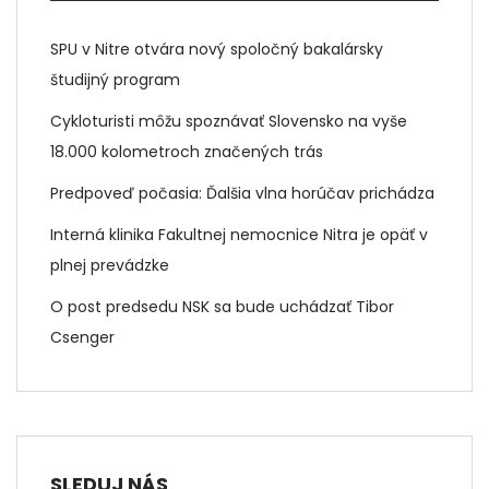
SPU v Nitre otvára nový spoločný bakalársky
študijný program
Cykloturisti môžu spoznávať Slovensko na vyše
18.000 kolometroch značených trás
Predpoveď počasia: Ďalšia vlna horúčav prichádza
Interná klinika Fakultnej nemocnice Nitra je opäť v
plnej prevádzke
O post predsedu NSK sa bude uchádzať Tibor
Csenger
SLEDUJ NÁS