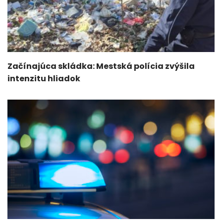
Začínajúca skládka: Mestská polícia zvýšila
intenzitu hliadok