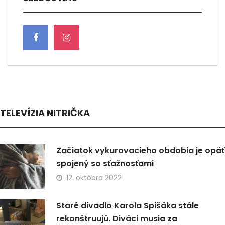
TELEVÍZIA NITRIČKA
Začiatok vykurovacieho obdobia je opäť
spojený so sťažnosťami
12. októbra 2022
Staré divadlo Karola Spišáka stále
rekonštruujú. Diváci musia za