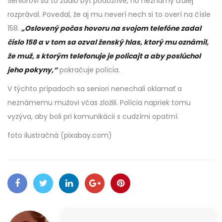
Seniorovi sa to zdalo byť podozrivé, no neznámy ďalej
rozprával. Povedal, že aj mu neverí nech si to overí na čísle
158.
„Oslovený počas hovoru na svojom telefóne zadal
číslo 158 a v tom sa ozval ženský hlas, ktorý mu oznámil,
že muž, s ktorým telefonuje je policajt a aby poslúchol
jeho pokyny,“
pokračuje polícia.
V týchto prípadoch sa seniori nenechali oklamať a
neznámemu mužovi včas zložili. Polícia napriek tomu
vyzýva, aby boli pri komunikácii s cudzími opatrní.
foto ilustračná (pixabay.com)