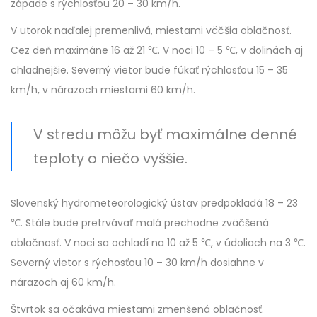
západe s rýchlosťou 20 – 30 km/h.
V utorok naďalej premenlivá, miestami väčšia oblačnosť.
Cez deň maximáne 16 až 21 ℃. V noci 10 – 5 ℃, v dolinách aj
chladnejšie. Severný vietor bude fúkať rýchlosťou 15 – 35
km/h, v nárazoch miestami 60 km/h.
V stredu môžu byť maximálne denné
teploty o niečo vyššie.
Slovenský hydrometeorologický ústav predpokladá 18 – 23
℃. Stále bude pretrvávať malá prechodne zväčšená
oblačnosť. V noci sa ochladí na 10 až 5 ℃, v údoliach na 3 ℃.
Severný vietor s rýchosťou 10 – 30 km/h dosiahne v
nárazoch aj 60 km/h.
Štvrtok sa očakáva miestami zmenšená oblačnosť.