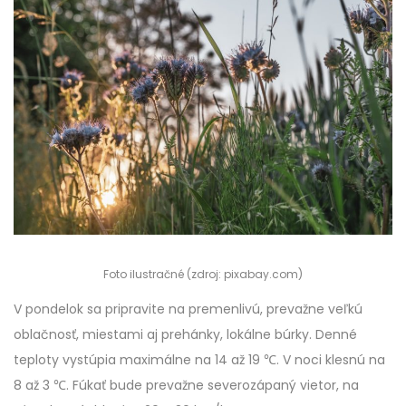
Foto ilustračné (zdroj: pixabay.com)
V pondelok sa pripravite na premenlivú, prevažne veľkú
oblačnosť, miestami aj prehánky, lokálne búrky. Denné
teploty vystúpia maximálne na 14 až 19 ℃. V noci klesnú na
8 až 3 ℃. Fúkať bude prevažne severozápaný vietor, na