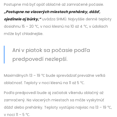
Postupne má byť opäť oblačné až zamračené počasie.
„Postupne na viacerých miestach prehánky, dážď,
ojedinele aj búrky,“
uvádza SHMÚ. Najvyššie denné teploty
dosiahnu 15 – 20 ℃, v noci klesnú na 10 až 4 ℃, v údoliach
môže byť chladnejšie.
Ani v piatok sa počasie podľa
predpovedí nezlepší.
Maximálnych 13 – 19 ℃ bude sprevádzať prevažne veľká
oblačnosť. Teploty v noci klesnú na 11 až 5 ℃.
Podľa predpovedí bude aj začiatok víkendu oblačný až
zamračený. Na viacerých miestach sa môže vyskytnúť
dážď alebo prehánky. Teploty vystúpia najviac na 13 – 19 ℃,
v noci 11 – 5 ℃.