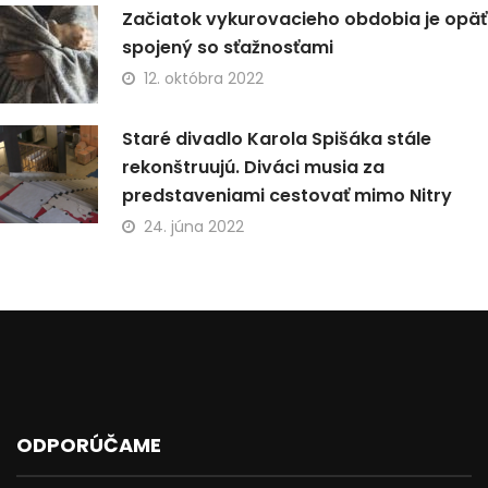
Začiatok vykurovacieho obdobia je opäť
spojený so sťažnosťami
12. októbra 2022
Staré divadlo Karola Spišáka stále
rekonštruujú. Diváci musia za
predstaveniami cestovať mimo Nitry
24. júna 2022
ODPORÚČAME