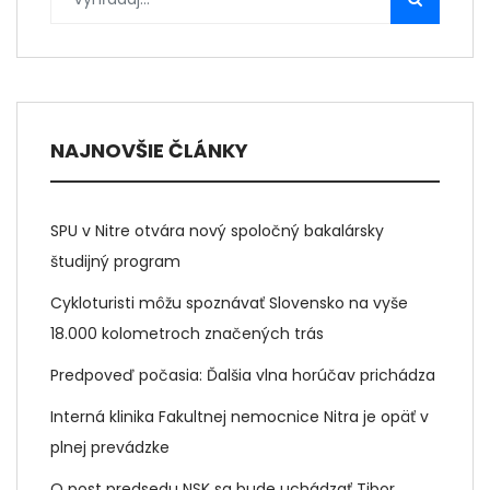
NAJNOVŠIE ČLÁNKY
SPU v Nitre otvára nový spoločný bakalársky
študijný program
Cykloturisti môžu spoznávať Slovensko na vyše
18.000 kolometroch značených trás
Predpoveď počasia: Ďalšia vlna horúčav prichádza
Interná klinika Fakultnej nemocnice Nitra je opäť v
plnej prevádzke
O post predsedu NSK sa bude uchádzať Tibor