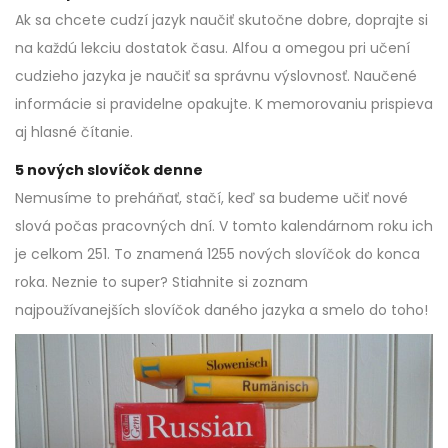
Ak sa chcete cudzí jazyk naučiť skutočne dobre, doprajte si
na každú lekciu dostatok času. Alfou a omegou pri učení
cudzieho jazyka je naučiť sa správnu výslovnosť. Naučené
informácie si pravidelne opakujte. K memorovaniu prispieva
aj hlasné čítanie.
5 nových slovíčok denne
Nemusíme to preháňať, stačí, keď sa budeme učiť nové
slová počas pracovných dní. V tomto kalendárnom roku ich
je celkom 251. To znamená 1255 nových slovíčok do konca
roka. Neznie to super? Stiahnite si zoznam
najpoužívanejších slovíčok daného jazyka a smelo do toho!