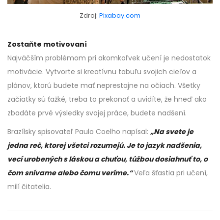
Zdroj:
Pixabay.com
Zostaňte motivovaní
Najväčším problémom pri akomkoľvek učení je nedostatok
motivácie. Vytvorte si kreatívnu tabuľu svojich cieľov a
plánov, ktorú budete mať neprestajne na očiach. Všetky
začiatky sú ťažké, treba to prekonať a uvidíte, že hneď ako
zbadáte prvé výsledky svojej práce, budete nadšení.
Brazílsky spisovateľ Paulo Coelho napísal:
„Na svete je
jedna reč, ktorej všetci rozumejú. Je to jazyk nadšenia,
vecí urobených s láskou a chuťou, túžbou dosiahnuť to, o
čom snívame alebo čomu veríme.“
Veľa šťastia pri učení,
milí čitatelia.