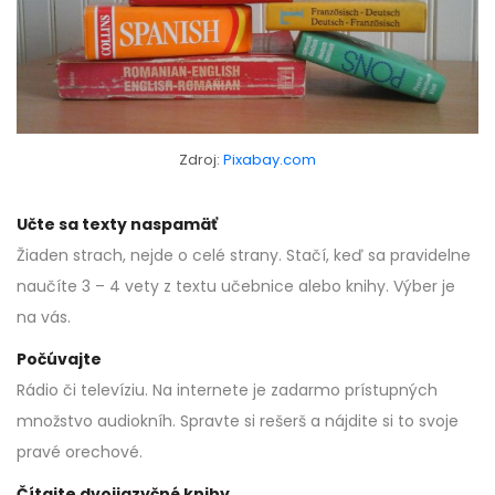
Zdroj:
Pixabay.com
Učte sa texty naspamäť
Žiaden strach, nejde o celé strany. Stačí, keď sa pravidelne
naučíte 3 – 4 vety z textu učebnice alebo knihy. Výber je
na vás.
Počúvajte
Rádio či televíziu. Na internete je zadarmo prístupných
množstvo audiokníh. Spravte si rešerš a nájdite si to svoje
pravé orechové.
Čítajte dvojjazyčné knihy