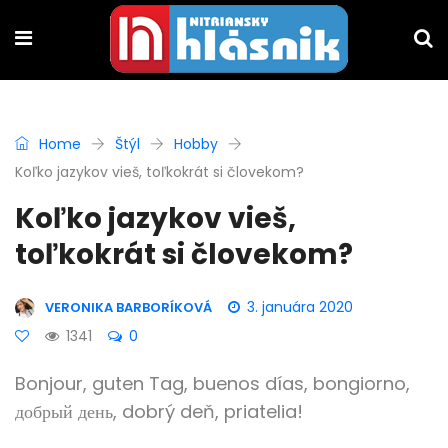
Home
Štýl
Hobby
Koľko jazykov vieš, toľkokrát si človekom?
Koľko jazykov vieš,
toľkokrát si človekom?
3. januára 2020
VERONIKA BARBORÍKOVÁ
1341
0
Bonjour, guten Tag, buenos días, bongiorno,
добрый день, dobrý deň, priatelia!