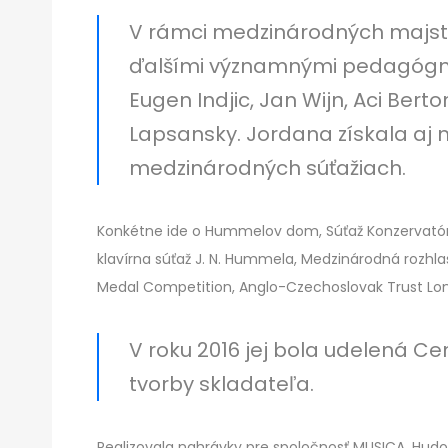
V rámci medzinárodných majstr
ďalšími významnými pedagógmi
Eugen Indjic, Jan Wijn, Aci Bert
Lapsansky. Jordana získala a
medzinárodných súťažiach.
Konkétne ide o Hummelov dom, Súťaž Konzervatórií
klavírna súťaž J. N. Hummela, Medzinárodná rozhla
Medal Competition, Anglo-Czechoslovak Trust Lo
V roku 2016 jej bola udelená Ce
tvorby skladateľa.
Realizovala nahrávky pre spoločnosť MUSICA, Hudo