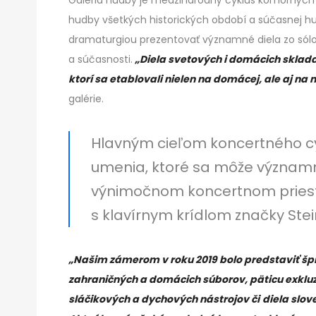
hudby všetkých historických období a súčasnej hud
dramaturgiou prezentovať významné diela zo sólo
a súčasnosti.
„Diela svetových i domácich sklada
ktorí sa etablovali nielen na domácej, ale aj na
galérie.
Hlavným cieľom koncertného cy
umenia, ktoré sa môže významne 
výnimočnom koncertnom priest
s klavírnym krídlom značky Ste
„Našim zámerom v roku 2019 bolo predstaviť š
zahraničných a domácich súborov, päticu exkluz
sláčikových a dychových nástrojov či
diela slov