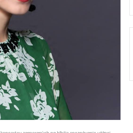
 koncertov zameraných na hlbšie spoznávanie vážnej