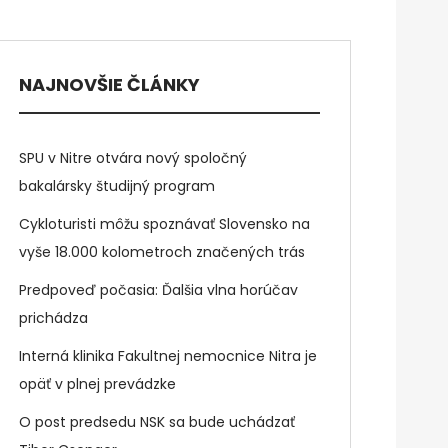
NAJNOVŠIE ČLÁNKY
SPU v Nitre otvára nový spoločný
bakalársky študijný program
Cykloturisti môžu spoznávať Slovensko na
vyše 18.000 kolometroch značených trás
Predpoveď počasia: Ďalšia vlna horúčav
prichádza
Interná klinika Fakultnej nemocnice Nitra je
opäť v plnej prevádzke
O post predsedu NSK sa bude uchádzať