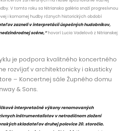
by. V tomto roku sa Nitrianska galéria snaží progresívnou
vej i komornej hudby rôznych historických období
teľov zazneli v interpretácií úspešných hudobníkov,
 medzinárodnej scéne,“
hovorí Lucia Vadelová z Nitrianskej
klu je podpora kvalitného koncertného
rozvíjať v architektonicky i akusticky
ore – Koncertnej sále Župného domu
inway & Sons.
pičkové interpretačné výkony renomovaných
ívnych inštrumentalistov v netradičnom zložení
enských skladateľov druhej polovice 20. storočia.