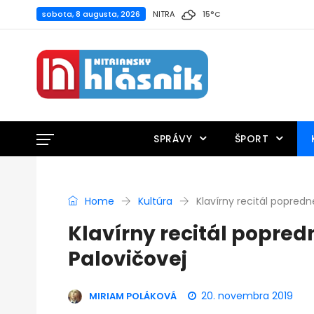
sobota, 8 augusta, 2026
NITRA
15
°
C
SPRÁVY
ŠPORT
Home
Kultúra
Klavírny recitál popredne
Klavírny recitál popred
Palovičovej
20. novembra 2019
MIRIAM POLÁKOVÁ