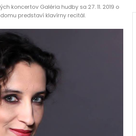
h koncertov Galéria hudby sa 27. 11. 2019 o
domu predstaví klavírny recitál.