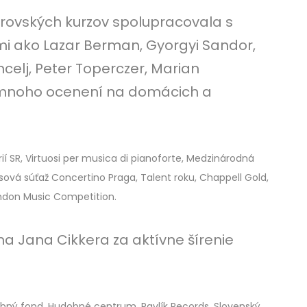
ovských kurzov spolupracovala s
 ako Lazar Berman, Gyorgyi Sandor,
oncelj, Peter Toperczer, Marian
j mnoho ocenení na domácich a
 SR, Virtuosi per musica di pianoforte, Medzinárodná
sová súťaž Concertino Praga, Talent roku, Chappell Gold,
ndon Music Competition.
na Jana Cikkera za aktívne šírenie
bný fond, Hudobné centrum, Pavlík Records, Slovenský