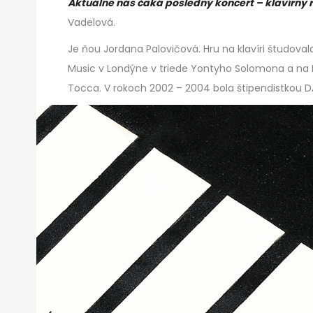
Aktuálne nás čaká posledný koncert – klavírny r
Vadelová.
Je ňou Jordana Palovičová. Hru na klavíri študoval
Music v Londýne v triede Yontyho Solomona a na
Tocca. V rokoch 2002 – 2004 bola štipendistkou D