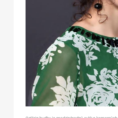
Galéria hudby je medzinárodný cyklus komorných