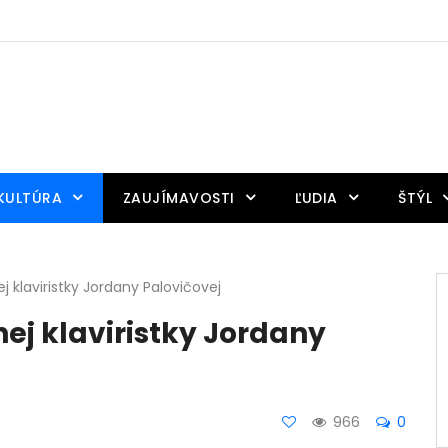
KULTÚRA
ZAUJÍMAVOSTI
ĽUDIA
ŠTÝL
j klaviristky Jordany Palovičovej
nej klaviristky Jordany
966
0