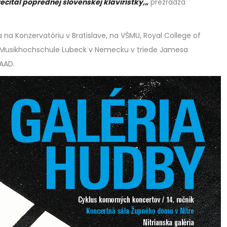
ecitál poprednej slovenskej klaviristky,
„
prezrádza
a na Konzervatóriu v Bratislave, na VŠMU, Royal College of
 Musikhochschule Lubeck v Nemecku v triede Jamesa
AAD.