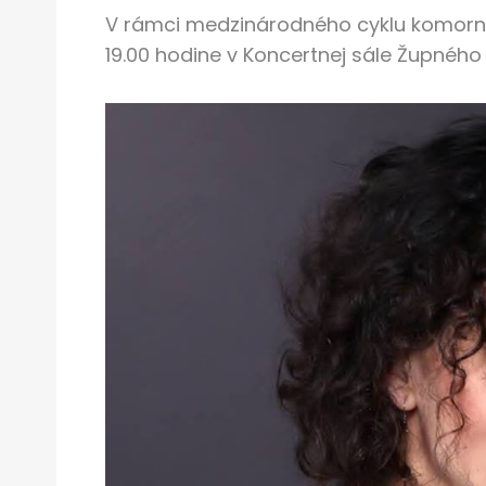
V rámci medzinárodného cyklu komornýc
19.00 hodine v Koncertnej sále Župného 