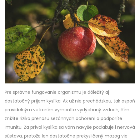
Pre správne fungovanie organizmu je dôležitý aj
dostatočný príjem kyslíka. Ak už nie prechádzkou, tak aspoň
pravidelným vetraním vymeníte vydýchaný vzduch, čím
znížite riziko prenosu sezónnych ochorení a podporíte
imunitu. Za príval kyslíka sa vám navyše poďakuje i nervová
sústava, pretože len dostatočne prekysličený mozog vie