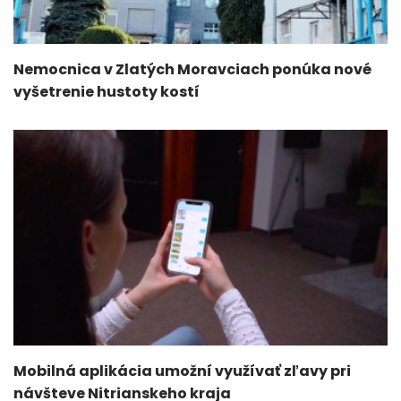
Nemocnica v Zlatých Moravciach ponúka nové
vyšetrenie hustoty kostí
Mobilná aplikácia umožní využívať zľavy pri
návšteve Nitrianskeho kraja