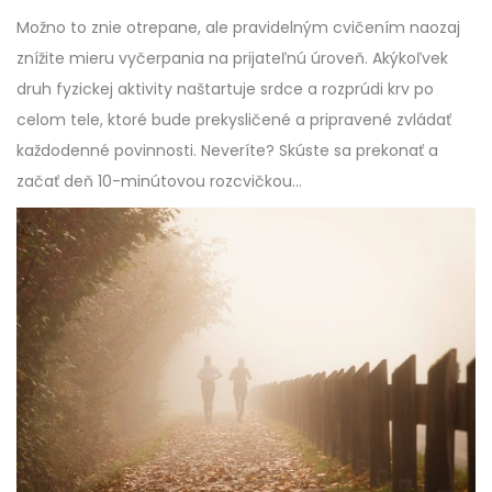
Možno to znie otrepane, ale pravidelným cvičením naozaj
znížite mieru vyčerpania na prijateľnú úroveň. Akýkoľvek
druh fyzickej aktivity naštartuje srdce a rozprúdi krv po
celom tele, ktoré bude prekysličené a pripravené zvládať
každodenné povinnosti. Neveríte? Skúste sa prekonať a
začať deň 10-minútovou rozcvičkou…