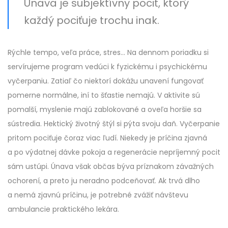
Únava je subjektívny pocit, ktorý
každý pociťuje trochu inak.
Rýchle tempo, veľa práce, stres… Na dennom poriadku si
servírujeme program vedúci k fyzickému i psychickému
vyčerpaniu. Zatiaľ čo niektorí dokážu unavení fungovať
pomerne normálne, iní to šťastie nemajú. V aktivite sú
pomalší, myslenie majú zablokované a oveľa horšie sa
sústredia. Hektický životný štýl si pýta svoju daň. Vyčerpanie
pritom pociťuje čoraz viac ľudí. Niekedy je príčina zjavná
a po výdatnej dávke pokoja a regenerácie nepríjemný pocit
sám ustúpi. Únava však občas býva príznakom závažných
ochorení, a preto ju neradno podceňovať. Ak trvá dlho
a nemá zjavnú príčinu, je potrebné zvážiť návštevu
ambulancie praktického lekára.