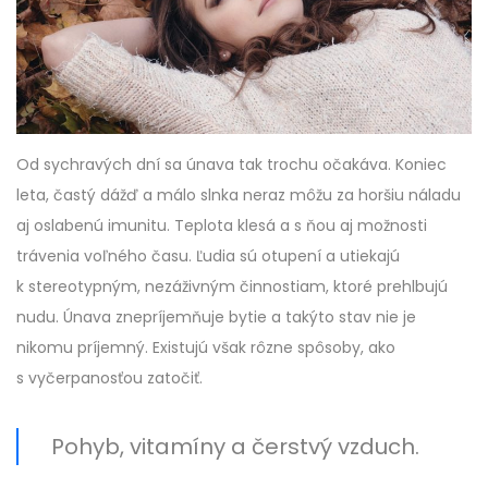
Od sychravých dní sa únava tak trochu očakáva. Koniec
leta, častý dážď a málo slnka neraz môžu za horšiu náladu
aj oslabenú imunitu. Teplota klesá a s ňou aj možnosti
trávenia voľného času. Ľudia sú otupení a utiekajú
k stereotypným, nezáživným činnostiam, ktoré prehlbujú
nudu. Únava znepríjemňuje bytie a takýto stav nie je
nikomu príjemný. Existujú však rôzne spôsoby, ako
s vyčerpanosťou zatočiť.
Pohyb, vitamíny a čerstvý vzduch.