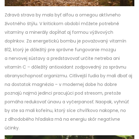
Zdravá strava by mala byť alfou a omegou aktívneho
životného štýlu. V kritickom období môžete potrebné
vitamíny a minerály dopĺňať aj formou výživových
doplnkov. Za energetickú bombu je považovaný vitamín
B12, ktorý je dôležitý pre správne fungovanie mozgu
a nervovej sústavy a predstavovať určite netreba ani
vitamín C – dôležitý antioxidant zodpovedný za správnu
obranyschopnosť organizmu. Citlivejší ľudia by mali dbať aj
na dostatok magnézia – v modernej dobe ho dobre
poznajú najmä jedinci pracujúci pod stresom, pretože
pomáha redukovať únavu a vyčerpanosť. Naopak, vyhnúť
by ste sa mali kofeínu, ktorý síce chvíľkovo nakopne, no
z dlhodobého hľadiska má na energiu skôr negatívne
účinky.