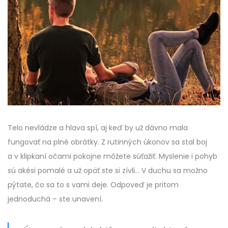
Telo nevládze a hlava spí, aj keď by už dávno mala
fungovať na plné obrátky. Z rutinných úkonov sa stal boj
a v klipkaní očami pokojne môžete súťažiť. Myslenie i pohyb
sú akési pomalé a už opäť ste si zívli… V duchu sa možno
pýtate, čo sa to s vami deje. Odpoveď je pritom
jednoduchá – ste unavení.