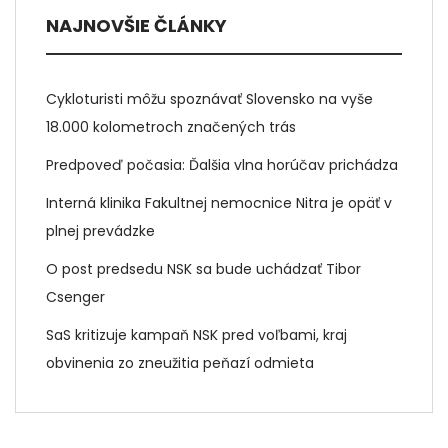
NAJNOVŠIE ČLÁNKY
Cykloturisti môžu spoznávať Slovensko na vyše
18.000 kolometroch značených trás
Predpoveď počasia: Ďalšia vlna horúčav prichádza
Interná klinika Fakultnej nemocnice Nitra je opäť v
plnej prevádzke
O post predsedu NSK sa bude uchádzať Tibor
Csenger
SaS kritizuje kampaň NSK pred voľbami, kraj
obvinenia zo zneužitia peňazí odmieta