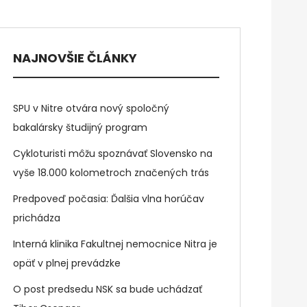
NAJNOVŠIE ČLÁNKY
SPU v Nitre otvára nový spoločný
bakalársky študijný program
Cykloturisti môžu spoznávať Slovensko na
vyše 18.000 kolometroch značených trás
Predpoveď počasia: Ďalšia vlna horúčav
prichádza
Interná klinika Fakultnej nemocnice Nitra je
opäť v plnej prevádzke
O post predsedu NSK sa bude uchádzať