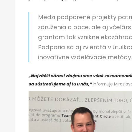
Medzi podporené projekty patri
združenia a obce, ale aj včelár
grantom tak vznikne ekozáhradka
Podporia sa aj zvieratá v útulk
inovatívne vzdelávacie metódy
„Najväčší nárast záujmu sme však zaznamenali o
sa sústreďujeme aj tu u nás,“
informuje Miroslav