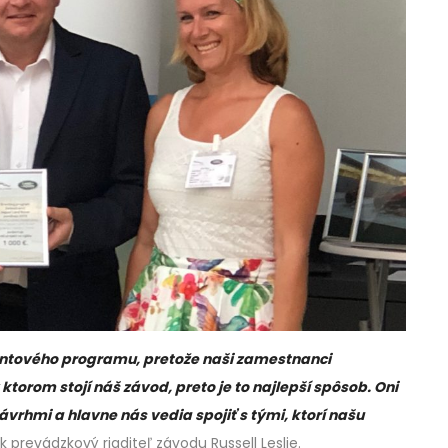
rantového programu, pretože naši zamestnanci
ktorom stojí náš závod, preto je to najlepší spôsob. Oni
návrhmi a hlavne nás vedia spojiť s tými, ktorí našu
nik prevádzkový riaditeľ závodu Russell Leslie.