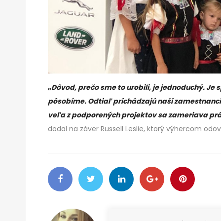
„
Dôvod, prečo sme to urobili, je jednoduchý. Je
pôsobíme. Odtiaľ prichádzajú naši zamestnanci 
veľa z podporených projektov sa zameriava práv
dodal na záver Russell Leslie, ktorý výhercom odo