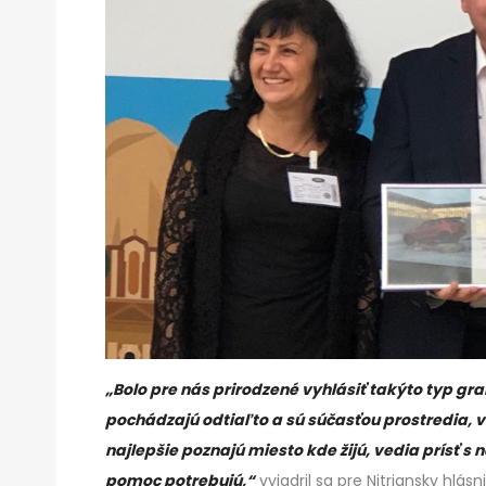
„Bolo pre nás prirodzené vyhlásiť takýto typ g
pochádzajú odtiaľto a sú súčasťou prostredia, v 
najlepšie poznajú miesto kde žijú, vedia prísť s 
pomoc potrebujú,“
vyjadril sa pre Nitriansky hlás