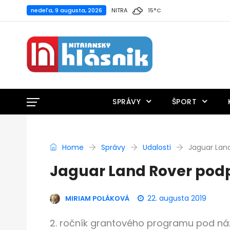
nedeľa, 9 augusta, 2026
NITRA
15
°
C
SPRÁVY
ŠPORT
Home
Správy
Udalosti
Jaguar Land 
Jaguar Land Rover podpor
22. augusta 2019
MIRIAM POLÁKOVÁ
2. ročník grantového programu pod n