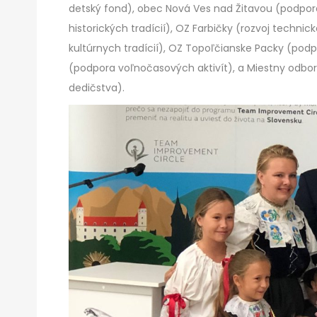
detský fond), obec Nová Ves nad Žitavou (podpora
historických tradícií), OZ Farbičky (rozvoj techni
kultúrnych tradícií), OZ Topoľčianske Packy (podpo
(podpora voľnočasových aktivít), a Miestny odbor
dedičstva).