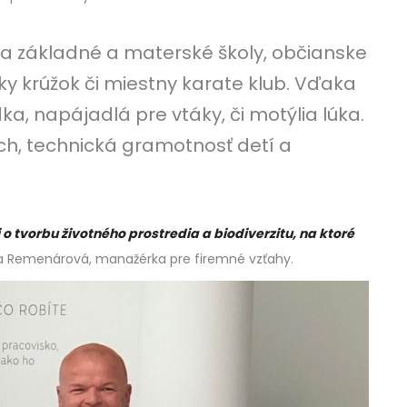
a základné a materské školy, občianske
sky krúžok či miestny karate klub. Vďaka
, napájadlá pre vtáky, či motýlia lúka.
och, technická gramotnosť detí a
.
 tvorbu životného prostredia a biodiverzitu, na ktoré
a Remenárová, manažérka pre firemné vzťahy.