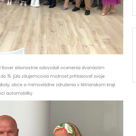
nd Rover slávnostne odovzdali ocenenia dvanástim
o 15. júla záujemcovia možnosť prihlasovať svoje
školy, obce a mimovládne združenia v Nitrianskom kraji.
ci automobilky.