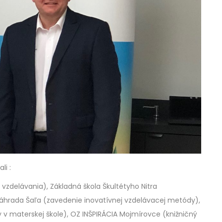
li :
vzdelávania), Základná škola Škultétyho Nitra
Záhrada Šaľa (zavedenie inovatívnej vzdelávacej metódy),
v materskej škole), OZ INŠPIRÁCIA Mojmírovce (knižničný