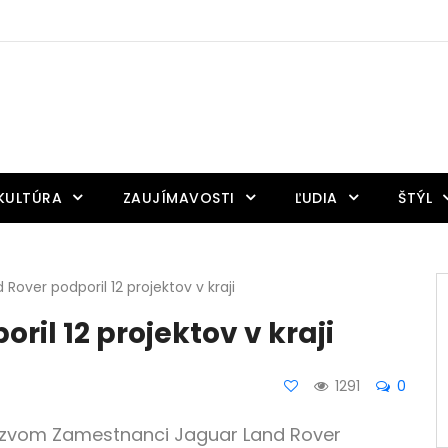
KULTÚRA
ZAUJÍMAVOSTI
ĽUDIA
ŠTÝL
Rover podporil 12 projektov v kraji
il 12 projektov v kraji
1291
0
ázvom Zamestnanci Jaguar Land Rover