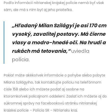
Podľa informácií nitrianskej krajskej polície nemá byť však
sám, ale má s ním byť aj jeho priateľka.
„Hľadaný Milan Szilágyi je asi 170 cm
vysoký, zavalitej postavy. Má čierne
vlasy a modro-hnedé oči. Na hrudi a
rukách má tetovania,“
uviedla
polícia.
Pokiaľ máte akékoľvek informácie o pohybe alebo pobyte
Milana Szilágyiho, tak kontaktujte políciu na telefónnom
čísle 158 alebo ich môžete podať aj osobne na
ktoromkoľvek policajnom oddelení. Zaslať ich môžete aj do
súkromnej správy na facebookovú stránku nitrianskej
krajskej polície – Polícia SR – Nitriansky kraj.