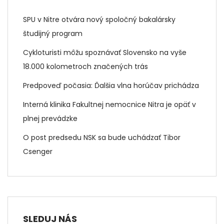
SPU v Nitre otvára nový spoločný bakalársky
študijný program
Cykloturisti môžu spoznávať Slovensko na vyše
18.000 kolometroch značených trás
Predpoveď počasia: Ďalšia vlna horúčav prichádza
Interná klinika Fakultnej nemocnice Nitra je opäť v
plnej prevádzke
O post predsedu NSK sa bude uchádzať Tibor
Csenger
SLEDUJ NÁS