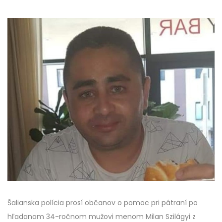
Šalianska polícia prosí občanov o pomoc pri pátraní po
hľadanom 34-ročnom mužovi menom Milan Szilágyi z