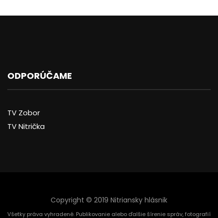
ODPORÚČAME
TV Zobor
TV Nitrička
Copyright © 2019 Nitriansky hlásnik
Všetky práva vyhradené. Publikovanie alebo ďalšie šírenie správ, fotografií