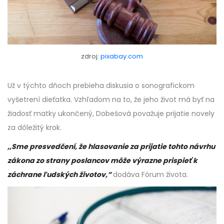
zdroj:
pixabay.com
Už v týchto dňoch prebieha diskusia o sonografickom
vyšetrení dieťatka. Vzhľadom na to, že jeho život má byť na
žiadosť matky ukončený, Dobešová považuje prijatie novely
za dôležitý krok.
,,Sme presvedčení, že hlasovanie za prijatie tohto návrhu
zákona zo strany poslancov môže výrazne prispieť k
záchrane ľudských životov,”
dodáva Fórum života.