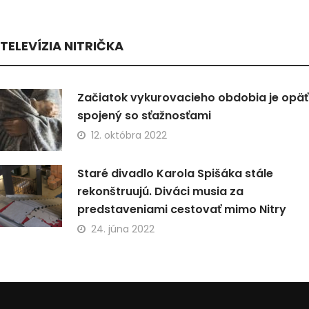
TELEVÍZIA NITRIČKA
Začiatok vykurovacieho obdobia je opäť
spojený so sťažnosťami
12. októbra 2022
Staré divadlo Karola Spišáka stále
rekonštruujú. Diváci musia za
predstaveniami cestovať mimo Nitry
24. júna 2022