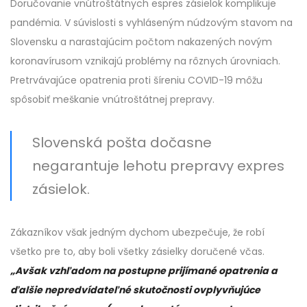
Doručovanie vnútroštátnych espres zásielok komplikuje
pandémia. V súvislosti s vyhláseným núdzovým stavom na
Slovensku a narastajúcim počtom nakazených novým
koronavírusom vznikajú problémy na rôznych úrovniach.
Pretrvávajúce opatrenia proti šíreniu COVID-19 môžu
spôsobiť meškanie vnútroštátnej prepravy.
Slovenská pošta dočasne
negarantuje lehotu prepravy expres
zásielok.
Zákazníkov však jedným dychom ubezpečuje, že robí
všetko pre to, aby boli všetky zásielky doručené včas.
„Avšak vzhľadom na postupne prijímané opatrenia a
ďalšie nepredvídateľné skutočnosti ovplyvňujúce