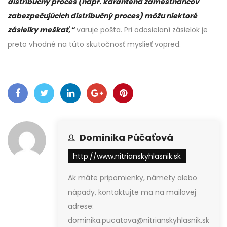
distribučný proces (napr. karanténa zamestnancov
zabezpečujúcich distribučný proces) môžu niektoré
zásielky meškať,“
varuje pošta. Pri odosielaní zásielok je
preto vhodné na túto skutočnosť myslieť vopred.
Dominika Púčaťová
http://www.nitrianskyhlasnik.sk
Ak máte pripomienky, námety alebo
nápady, kontaktujte ma na mailovej
adrese:
dominika.pucatova@nitrianskyhlasnik.sk