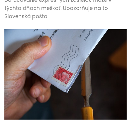
týchto dňoch meškať. Upozorňuje na to
Slovenská pošta.