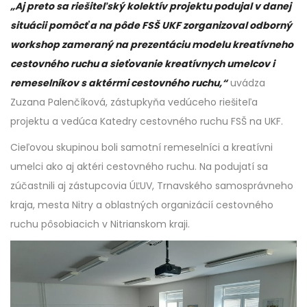
„Aj preto sa riešiteľský kolektív projektu podujal v danej
situácii pomôcť a na pôde FSŠ UKF zorganizoval odborný
workshop zameraný na prezentáciu modelu kreatívneho
cestovného ruchu a sieťovanie kreatívnych umelcov i
remeselníkov s aktérmi cestovného ruchu,“
uvádza
Zuzana Palenčíková, zástupkyňa vedúceho riešiteľa
projektu a vedúca Katedry cestovného ruchu FSŠ na UKF.
Cieľovou skupinou boli samotní remeselníci a kreatívni
umelci ako aj aktéri cestovného ruchu. Na podujatí sa
zúčastnili aj zástupcovia ÚĽUV, Trnavského samosprávneho
kraja, mesta Nitry a oblastných organizácií cestovného
ruchu pôsobiacich v Nitrianskom kraji.