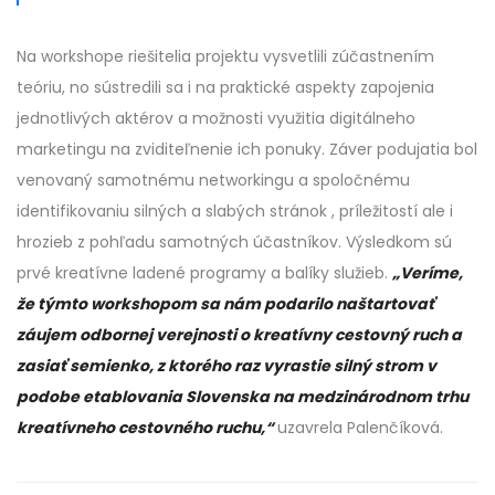
Na workshope riešitelia projektu vysvetlili zúčastnením
teóriu, no sústredili sa i na praktické aspekty zapojenia
jednotlivých aktérov a možnosti využitia digitálneho
marketingu na zviditeľnenie ich ponuky. Záver podujatia bol
venovaný samotnému networkingu a spoločnému
identifikovaniu silných a slabých stránok , príležitostí ale i
hrozieb z pohľadu samotných účastníkov. Výsledkom sú
prvé kreatívne ladené programy a balíky služieb.
„Veríme,
že týmto workshopom sa nám podarilo naštartovať
záujem odbornej verejnosti o kreatívny cestovný ruch a
zasiať semienko, z ktorého raz vyrastie silný strom v
podobe etablovania Slovenska na medzinárodnom trhu
kreatívneho cestovného ruchu,“
uzavrela Palenčíková.