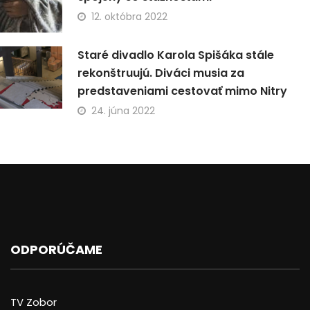
12. októbra 2022
Staré divadlo Karola Spišáka stále
rekonštruujú. Diváci musia za
predstaveniami cestovať mimo Nitry
24. júna 2022
ODPORÚČAME
TV Zobor