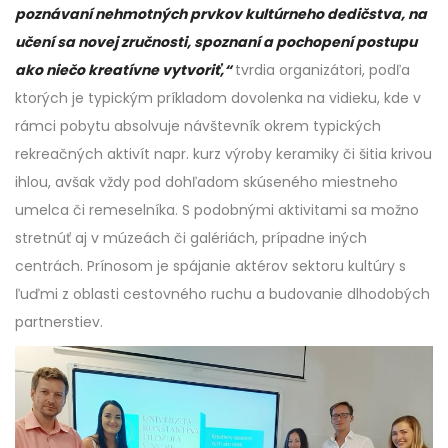
poznávaní nehmotných prvkov kultúrneho dedičstva, na
učení sa novej zručnosti, spoznaní a pochopení postupu
ako niečo kreatívne vytvoriť,“
tvrdia organizátori, podľa
ktorých je typickým príkladom dovolenka na vidieku, kde v
rámci pobytu absolvuje návštevník okrem typických
rekreačných aktivít napr. kurz výroby keramiky či šitia krivou
ihlou, avšak vždy pod dohľadom skúseného miestneho
umelca či remeselníka. S podobnými aktivitami sa možno
stretnúť aj v múzeách či galériách, prípadne iných
centrách. Prínosom je spájanie aktérov sektoru kultúry s
ľuďmi z oblasti cestovného ruchu a budovanie dlhodobých
partnerstiev.