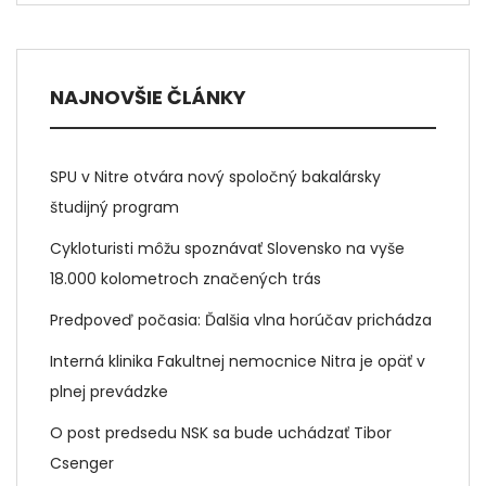
NAJNOVŠIE ČLÁNKY
SPU v Nitre otvára nový spoločný bakalársky
študijný program
Cykloturisti môžu spoznávať Slovensko na vyše
18.000 kolometroch značených trás
Predpoveď počasia: Ďalšia vlna horúčav prichádza
Interná klinika Fakultnej nemocnice Nitra je opäť v
plnej prevádzke
O post predsedu NSK sa bude uchádzať Tibor
Csenger