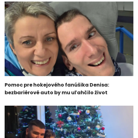
Pomoc pre hokejového fanúšika Denisa:
bezbariérové auto by mu uľahčilo život