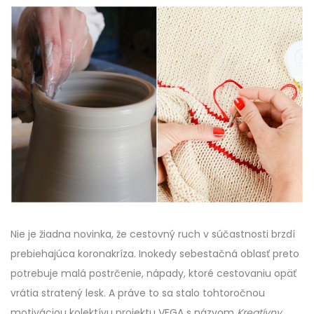
Nie je žiadna novinka, že cestovný ruch v súčastnosti brzdí
prebiehajúca koronakríza. Inokedy sebestačná oblasť preto
potrebuje malá postrčenie, nápady, ktoré cestovaniu opäť
vrátia stratený lesk. A práve to sa stalo tohtoročnou
motiváciou kolektívu projektu VEGA s názvom
Kreatívny