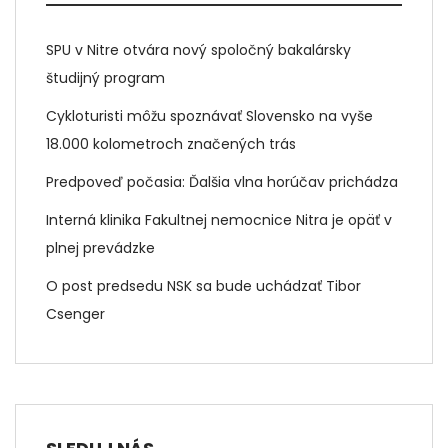
SPU v Nitre otvára nový spoločný bakalársky
študijný program
Cykloturisti môžu spoznávať Slovensko na vyše
18.000 kolometroch značených trás
Predpoveď počasia: Ďalšia vlna horúčav prichádza
Interná klinika Fakultnej nemocnice Nitra je opäť v
plnej prevádzke
O post predsedu NSK sa bude uchádzať Tibor
Csenger