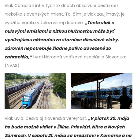
Vlak Coradia iLint v týchto dňoch absolvuje cestu cez
niekoľko slovenských miest. To, čím je vlak zaujímavý, je
využitie vodíka v železničnej doprave.
„Tento vlak s
nulovými emisiami a nízkou hlučnosťou môže byť
vynikajúcou náhradou za starnúce dieselové vlaky.
Zároveň nepotrebuje žiadne palivo dovezené zo
zahraničia,“
tvrdí Národná vodíková asociácia Slovenska
(NVAS).
Vlak uvidí česká aj slovenská verejnosť.
„V piatok 20. mája
ho bude možné vidieť v Žiline, Prievidzi, Nitre a Nových
Zámkoch. V sobotu 21. mája sa predstaví v Komárne a na