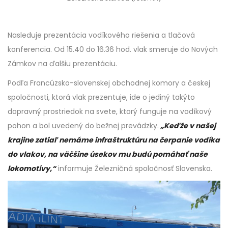
Nasleduje prezentácia vodíkového riešenia a tlačová
konferencia. Od 15.40 do 16.36 hod. vlak smeruje do Nových
Zámkov na ďalšiu prezentáciu.
Podľa Francúzsko-slovenskej obchodnej komory a českej
spoločnosti, ktorá vlak prezentuje, ide o jediný takýto
dopravný prostriedok na svete, ktorý funguje na vodíkový
pohon a bol uvedený do bežnej prevádzky.
„Keďže v našej
krajine zatiaľ nemáme infraštruktúru na čerpanie vodíka
do vlakov, na väčšine úsekov mu budú pomáhať naše
lokomotívy,“
informuje Železničná spoločnosť Slovenska.