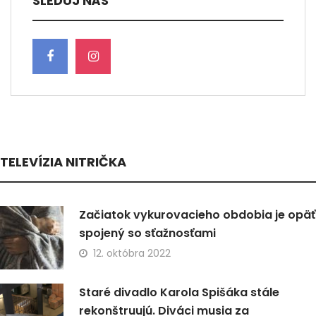
SLEDUJ NÁS
TELEVÍZIA NITRIČKA
Začiatok vykurovacieho obdobia je opäť
spojený so sťažnosťami
12. októbra 2022
Staré divadlo Karola Spišáka stále
rekonštruujú. Diváci musia za