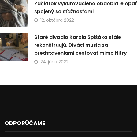
Začiatok vykurovacieho obdobia je opäť
spojený so sťažnosťami
12. októbra 2022
Staré divadlo Karola Spišáka stále
rekonštruujú. Diváci musia za
predstaveniami cestovať mimo Nitry
24. júna 2022
ODPORÚČAME