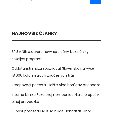
NAJNOVŠIE ČLÁNKY
SPU v Nitre otvára nový spoločný bakalársky
študijný program
Cykloturisti môžu spoznávať Slovensko na vyše
18.000 kolometroch značených trás
Predpoveď počasia: Ďalšia vlna horúčav prichádza
Interná klinika Fakultnej nemocnice Nitra je opäť v
plnej prevádzke
O post predsedu NSK sa bude uchádzať Tibor