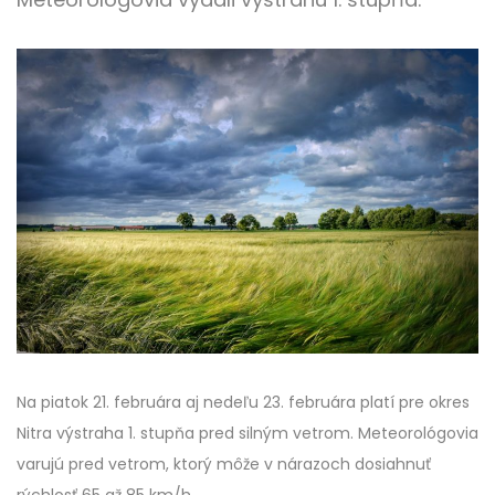
Na piatok 21. februára aj nedeľu 23. februára platí pre okres
Nitra výstraha 1. stupňa pred silným vetrom. Meteorológovia
varujú pred vetrom, ktorý môže v nárazoch dosiahnuť
rýchlosť 65 až 85 km/h.