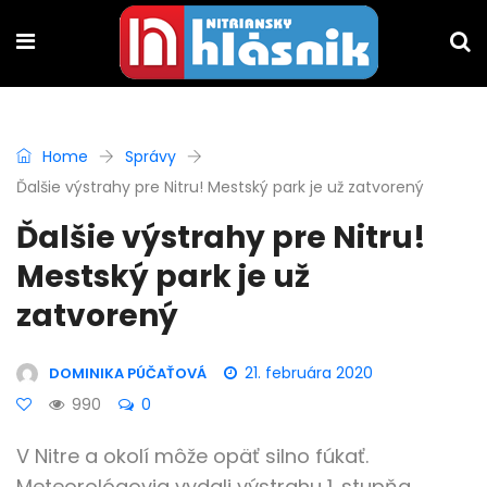
Home
Správy
Ďalšie výstrahy pre Nitru! Mestský park je už zatvorený
Ďalšie výstrahy pre Nitru!
Mestský park je už
zatvorený
21. februára 2020
DOMINIKA PÚČAŤOVÁ
990
0
V Nitre a okolí môže opäť silno fúkať.
Meteorológovia vydali výstrahu 1. stupňa.