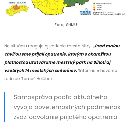
Zdroj: SHMÚ
Na situáciu reaguje aj vedenie mesta Nitry.
„Pred malou
chvíľou sme prijali opatrenie, ktorým s okamžitou
platnosťou uzatvárame mestský park na Sihoti aj
všetkých 14 mestských cintorínov,“
informuje hovorca
radnice Tomáš Holúbek.
Samospráva podľa aktuálneho
vývoja poveternostných podmienok
zváži odvolanie prijatého opatrenia.