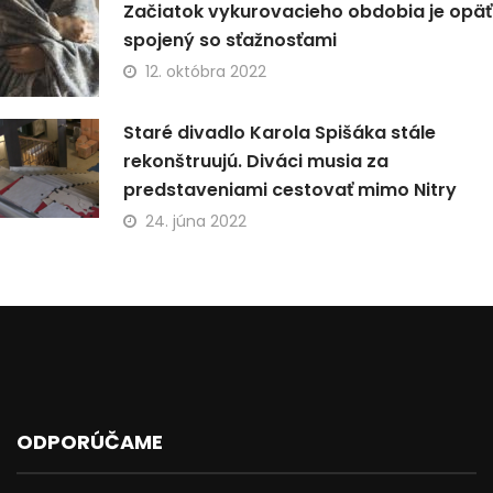
Začiatok vykurovacieho obdobia je opäť
spojený so sťažnosťami
12. októbra 2022
Staré divadlo Karola Spišáka stále
rekonštruujú. Diváci musia za
predstaveniami cestovať mimo Nitry
24. júna 2022
ODPORÚČAME