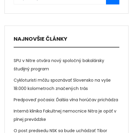
NAJNOVŠIE ČLÁNKY
SPU v Nitre otvára nový spoločný bakalársky
študijný program
Cykloturisti môžu spoznávať Slovensko na vyše
18.000 kolometroch značených trás
Predpoveď počasia: Ďalšia vlna horúčav prichádza
Interná klinika Fakultnej nemocnice Nitra je opäť v
plnej prevádzke
O post predsedu NSK sa bude uchádzať Tibor