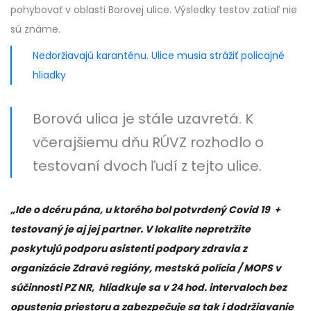
pohybovať v oblasti Borovej ulice. Výsledky testov zatiaľ nie
sú známe.
Nedoržiavajú karanténu. Ulice musia strážiť policajné
hliadky
Borová ulica je stále uzavretá. K
včerajšiemu dňu RÚVZ rozhodlo o
testovaní dvoch ľudí z tejto ulice.
„Ide o dcéru pána, u ktorého bol potvrdený Covid 19 +
testovaný je aj jej partner. V lokalite nepretržite
poskytujú podporu asistenti podpory zdravia z
organizácie Zdravé regióny, mestská polícia / MOPS v
súčinnosti PZ NR, hliadkuje sa v 24 hod. intervaloch bez
opustenia priestoru a zabezpečuje sa tak i dodržiavanie