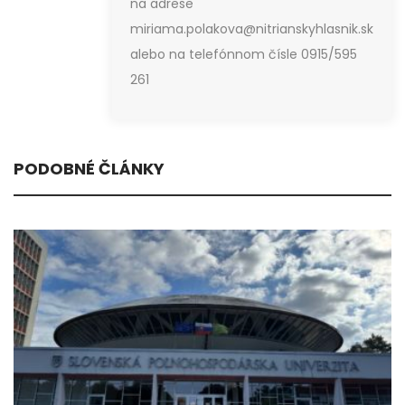
na adrese
miriama.polakova@nitrianskyhlasnik.sk
alebo na telefónnom čísle 0915/595
261
PODOBNÉ ČLÁNKY