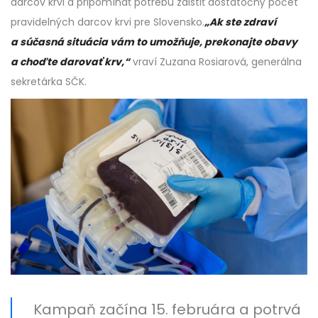
darcov krvi a pripomínať potrebu zaistiť dostatočný počet
pravidelných darcov krvi pre Slovensko.
„Ak ste zdraví
a súčasná situácia vám to umožňuje, prekonajte obavy
a choďte darovať krv,“
vraví Zuzana Rosiarová, generálna
sekretárka SČK.
Kampaň začína 15. februára a potrvá