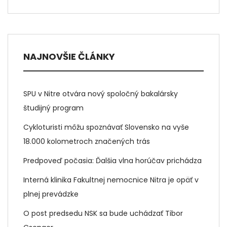
NAJNOVŠIE ČLÁNKY
SPU v Nitre otvára nový spoločný bakalársky
študijný program
Cykloturisti môžu spoznávať Slovensko na vyše
18.000 kolometroch značených trás
Predpoveď počasia: Ďalšia vlna horúčav prichádza
Interná klinika Fakultnej nemocnice Nitra je opäť v
plnej prevádzke
O post predsedu NSK sa bude uchádzať Tibor