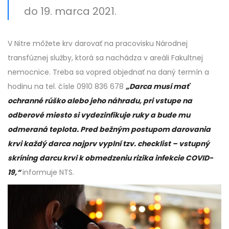
do 19. marca 2021.
V Nitre môžete krv darovať na pracovisku Národnej
transfúznej služby, ktorá sa nachádza v areáli Fakultnej
nemocnice. Treba sa vopred objednať na daný termín a
hodinu na tel. čísle 0910 836 678
„Darca musí mať
ochranné rúško alebo jeho náhradu, pri vstupe na
odberové miesto si vydezinfikuje ruky a bude mu
odmeraná teplota.
Pred bežným postupom darovania
krvi každý darca najprv vyplní tzv. checklist – vstupný
skríning darcu krvi k obmedzeniu rizika infekcie COVID-
19,“
informuje NTS.