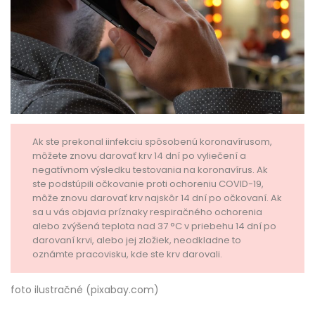
Ak ste prekonal iinfekciu spôsobenú koronavírusom,
môžete znovu darovať krv 14 dní po vyliečení a
negatívnom výsledku testovania na koronavírus. Ak
ste podstúpili očkovanie proti ochoreniu COVID-19,
môže znovu darovať krv najskôr 14 dní po očkovaní. Ak
sa u vás objavia príznaky respiračného ochorenia
alebo zvýšená teplota nad 37 °C v priebehu 14 dní po
darovaní krvi, alebo jej zložiek, neodkladne to
oznámte pracovisku, kde ste krv darovali.
foto ilustračné (pixabay.com)