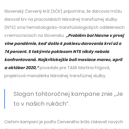
Slovenský Červený kríž (SČK) pripomína, že darcovia môžu
darovať krv na pracoviskách Národnej transfúznej služby
(NTS) a na hematologicko-transfúziologických oddeleniach
v nemocniciach na Slovensku.
„Problém bol hlavne v prvej
vlne pandémie, keď došlo k poklesu darovania krvi až o
74 percent. S takýmto poklesom NTS nikdy nebola
konfrontovaná. Najkritickejšie boli mesiace marec, apríl
a október 2020,“
povedala pre TASR Martina Frigová,
projektová manažérka Národnej transfúznej služby.
Slogan tohtoročnej kampane znie „Je
to v našich rukách“.
Cieľom kampaní je podľa Červeného kríža získavať nových