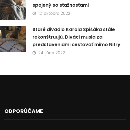
spojený so sťažnosťami
12. októbra 2022
Staré divadlo Karola Spišáka stále
rekonštruujú. Diváci musia za
predstaveniami cestovať mimo Nitry
24. júna 2022
ODPORÚČAME