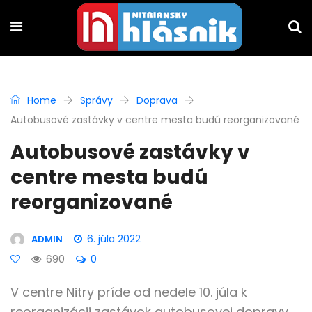
Home
Správy
Doprava
Autobusové zastávky v centre mesta budú reorganizované
Autobusové zastávky v
centre mesta budú
reorganizované
6. júla 2022
ADMIN
690
0
V centre Nitry príde od nedele 10. júla k
reorganizácii zastávok autobusovej dopravy.