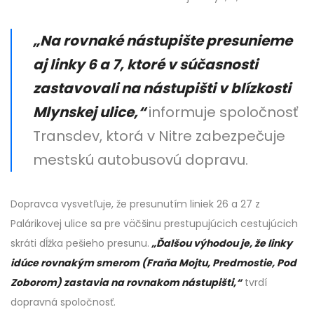
„Na rovnaké nástupište presunieme
aj linky 6 a 7, ktoré v súčasnosti
zastavovali na nástupišti v blízkosti
Mlynskej ulice,“
informuje spoločnosť
Transdev, ktorá v Nitre zabezpečuje
mestskú autobusovú dopravu.
Dopravca vysvetľuje, že presunutím liniek 26 a 27 z
Palárikovej ulice sa pre väčšinu prestupujúcich cestujúcich
skráti dĺžka pešieho presunu.
„Ďalšou výhodou je, že linky
idúce rovnakým smerom (Fraňa Mojtu, Predmostie, Pod
Zoborom) zastavia na rovnakom nástupišti,“
tvrdí
dopravná spoločnosť.