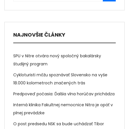
NAJNOVŠIE ČLÁNKY
SPU v Nitre otvára nový spoločný bakalársky
študijný program
Cykloturisti môžu spoznávať Slovensko na vyše
18.000 kolometroch značených trás
Predpoveď počasia: Ďalšia vlna horúčav prichádza
Interná klinika Fakultnej nemocnice Nitra je opäť v
plnej prevádzke
O post predsedu NSK sa bude uchádzať Tibor