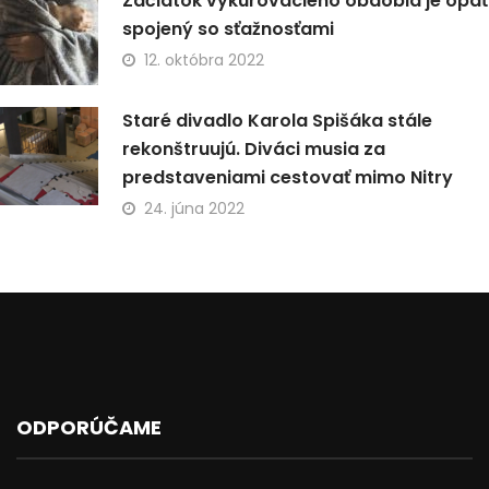
Začiatok vykurovacieho obdobia je opäť
spojený so sťažnosťami
12. októbra 2022
Staré divadlo Karola Spišáka stále
rekonštruujú. Diváci musia za
predstaveniami cestovať mimo Nitry
24. júna 2022
ODPORÚČAME