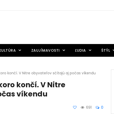
KULTÚRA
ZAUJÍMAVOSTI
ĽUDIA
ŠTÝL
oro končí. V Nitre obyvateľov sčítajú aj počas víkendu
oro končí. V Nitre
počas víkendu
691
0