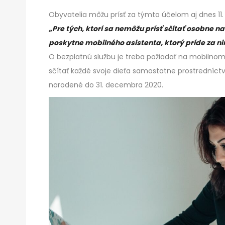
Obyvatelia môžu prísť za týmto účelom aj dnes 11. 6
„Pre tých, ktorí sa nemôžu prísť sčítať osobne n
poskytne mobilného asistenta, ktorý príde za n
O bezplatnú službu je treba požiadať na mobilnom č
sčítať každé svoje dieťa samostatne prostredníctv
narodené do 31. decembra 2020.