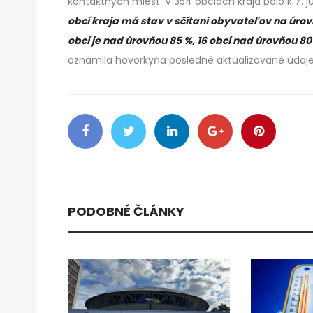
kontaktných miest. V 354 obciach kraja bolo k 7. j
obcí kraja má stav v sčítaní obyvateľov na úro
obcí je nad úrovňou 85 %, 16 obcí nad úrovňou 8
oznámila hovorkyňa posledné aktualizované údaje
PODOBNÉ ČLÁNKY