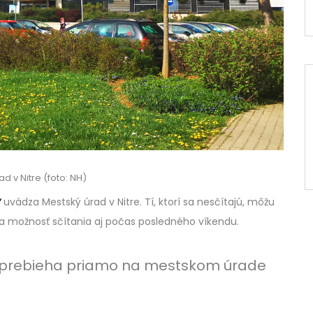
d v Nitre (foto: NH)
“
uvádza Mestský úrad v Nitre. Tí, ktorí sa nesčítajú, môžu
a možnosť sčítania aj počas posledného víkendu.
e prebieha priamo na mestskom úrade