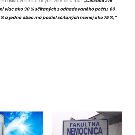
únu asistovane sčítaných 29,6 tisíc ľudí.
„Celkovo 275
vni viac ako 90 % sčítaných z odhadovaného počtu, 60
0 % a jedna obec má podiel sčítaných menej ako 75 %,“
.