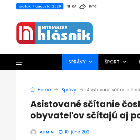
piatok, 7 augusta, 2026
NITRA
15
°
C
SPRÁVY
ŠPORT
Home
Správy
Asistované sčítanie čosk
Asistované sčítanie čosk
obyvateľov sčítajú aj 
10. júna 2021
ADMIN