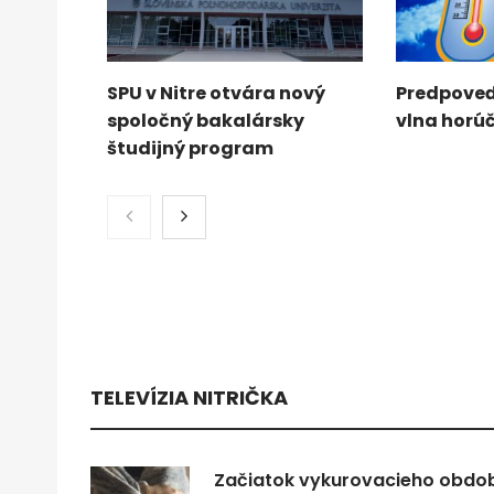
SPU v Nitre otvára nový
Predpoveď
spoločný bakalársky
vlna horú
študijný program
TELEVÍZIA NITRIČKA
Začiatok vykurovacieho obdobi