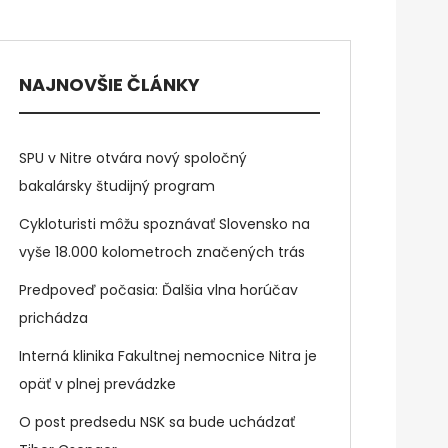
NAJNOVŠIE ČLÁNKY
SPU v Nitre otvára nový spoločný
bakalársky študijný program
Cykloturisti môžu spoznávať Slovensko na
vyše 18.000 kolometroch značených trás
Predpoveď počasia: Ďalšia vlna horúčav
prichádza
Interná klinika Fakultnej nemocnice Nitra je
opäť v plnej prevádzke
O post predsedu NSK sa bude uchádzať