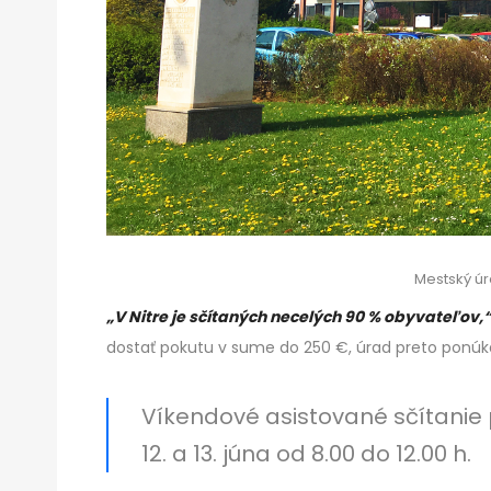
Mestský úra
„V Nitre je sčítaných necelých 90 % obyvateľov,
dostať pokutu v sume do 250 €, úrad preto ponúk
Víkendové asistované sčítani
12. a 13. júna od 8.00 do 12.00 h.