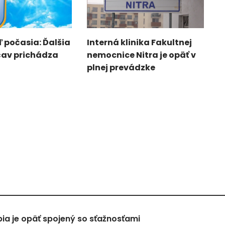
 počasia: Ďalšia
Interná klinika Fakultnej
čav prichádza
nemocnice Nitra je opäť v
plnej prevádzke
a je opäť spojený so sťažnosťami